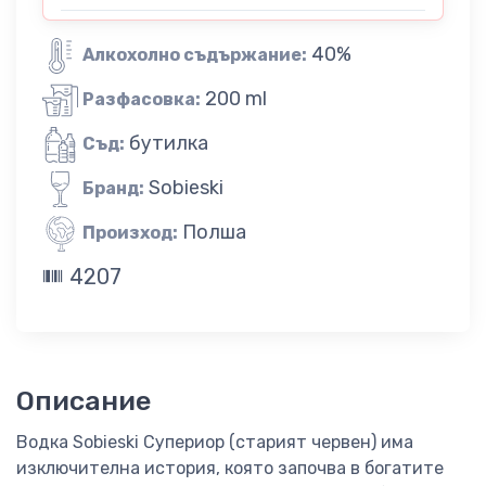
40%
Алкохолно съдържание:
200 ml
Разфасовка:
бутилка
Съд:
Sobieski
Бранд:
Полша
Произход:
4207
Описание
Водка Sobieski Супериор (старият червен) има
изключителна история, която започва в богатите