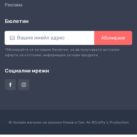
Реклама
Бюлетин
Абониране
*Абонирайте се за нашия бюлетин, за да получавате актуални
оферти за отстъпки, информация за нови продукти.
Социални мрежи
© Онлайн магазин за алкохол Ноков и Син. An
8Crafty
's Production