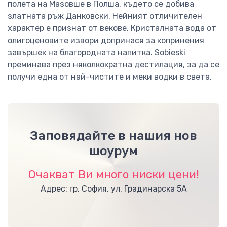
полета на Мазовше в Полша, където се добива
златната ръж Данковски. Нейният отличителен
характер е признат от векове. Кристалната вода от
олигоценовите извори допринася за копринения
завършек на благородната напитка. Sobieski
преминава през няколкократна дестилация, за да се
получи една от най-чистите и меки водки в света.
Заповядайте в нашия нов
шоурум
Очакват Ви много ниски цени!
Адрес: гр. София, ул. Градинарска 5А