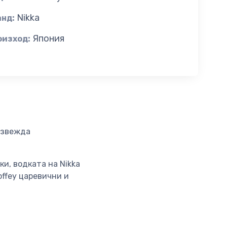
Nikka
анд:
Япония
оизход:
оизвежда
и, водката на Nikka
ffey царевични и