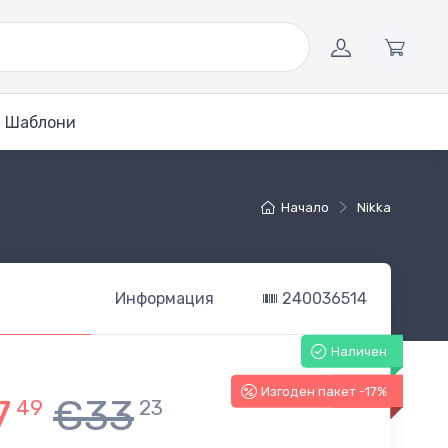
Шаблони
Начало
Nikka
Информация
240036514
Наличен
Изгоден пакет -17%
-17%
7
€33
49
23