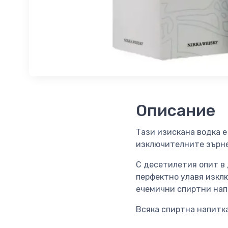
Описание
Тази изискана водка е 
изключителните зърне
С десетилетия опит в 
перфектно улавя изклю
ечемични спиртни нап
Всяка спиртна напитка