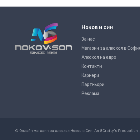
Ноков и син
За нас
Магазин за алкохол в Софи
Алкохол на едро
Контакти
Кариери
Партньори
Реклама
© Онлайн магазин за алкохол Ноков и Син. An
8Crafty
's Production