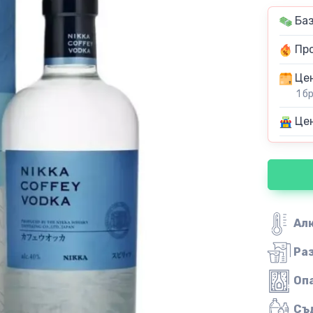
Баз
Про
Цен
1 б
Цен
Ал
Ра
Оп
Съ