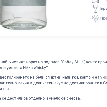
Бр
Пр
най-чистият израз на подписа "Coffey Stills", който пр
ни уискита Nikka Whisky™.
дестилирането на бели спиртни напитки, както и на уиск
чително мекия и деликатен вкус на дестилираните в Co
итки.
 се дестилира отделно и умело се смесва.