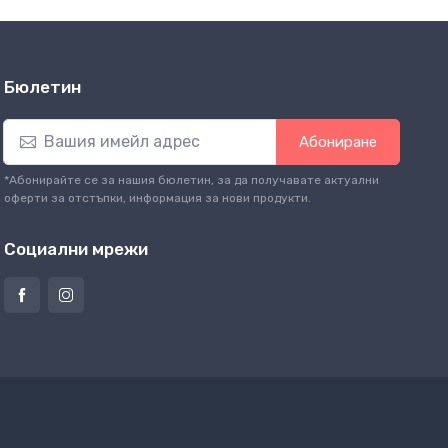
Бюлетин
Абониране
*Абонирайте се за нашия бюлетин, за да получавате актуални
оферти за отстъпки, информация за нови продукти.
Социални мрежи