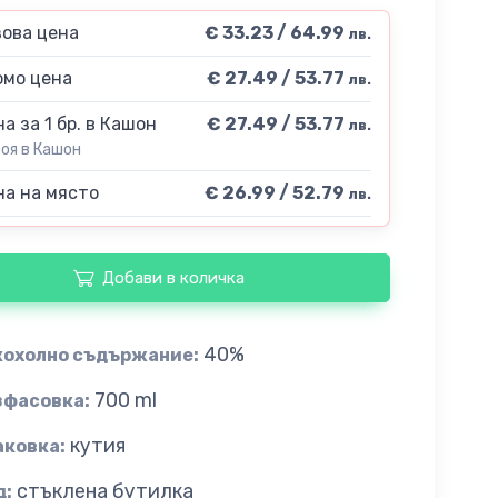
ова цена
€ 33.23 / 64.99
лв.
мо цена
€ 27.49 / 53.77
лв.
а за 1 бр. в Кашон
€ 27.49 / 53.77
лв.
роя в Кашон
а на място
€ 26.99 / 52.79
лв.
Добави в количка
40%
кохолно съдържание:
700 ml
зфасовка:
кутия
аковка:
стъклена бутилка
д: