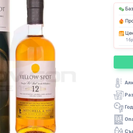
Баз
Про
Цен
1 б
Ал
Ра
Го
Оп
Съ