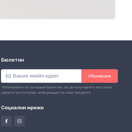
Бюлетин
Абониране
*Абонирайте се за нашия бюлетин, за да получавате актуални
оферти за отстъпки, информация за нови продукти.
Социални мрежи