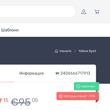
Шаблони
Начало
Yellow Spot
Информация
2406666717913
Наличен
Изгоден пакет -19%
-19%
7
€95
15
05