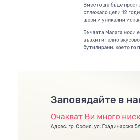
Вместо да бъде просто 
отлежало цели 12 годи
шери и уникални испан
Бъчвата Малага носи е
възхитително вкусово
бутилирани, което го 
Заповядайте в н
Очакват Ви много ниск
Адрес: гр. София, ул. Градинарска 5