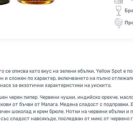
Бр
Пр
о се описва като вкус на зелени ябълки, Yellow Spot е 
н и сложен по характер, включването на пълно отлежал
нася за екзотични характеристики на уискито.
ен черен пипер. Червени чушки, индийско орехче, масло
скови от бъчви от Малага. Медена сладост с подправки. 
ечен шоколад и крем брюле. Нотки на червени ябълки и 
 със сладост навсякъде, последван от микс от червено г