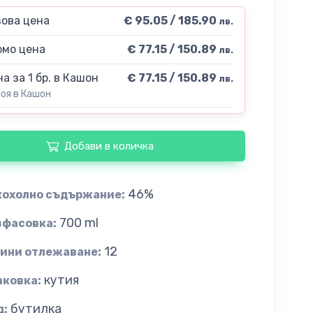
ова цена
€ 95.05 / 185.90
лв.
мо цена
€ 77.15 / 150.89
лв.
а за 1 бр. в Кашон
€ 77.15 / 150.89
лв.
роя в Кашон
Добави в количка
46%
кохолно съдържание:
700 ml
зфасовка:
12
дини отлежаване:
кутия
аковка:
бутилка
д: