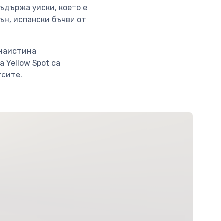
съдържа уиски, което е
ън, испански бъчви от
 наистина
 Yellow Spot са
усите.