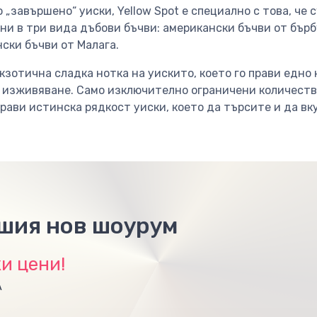
„завършено“ уиски, Yellow Spot е специално с това, че 
ни в три вида дъбови бъчви: американски бъчви от бърб
ски бъчви от Малага.
кзотична сладка нотка на уискито, което го прави едно
 изживяване. Само изключително ограничени количества
прави истинска рядкост уиски, което да търсите и да вк
ашия нов шоурум
и цени!
А