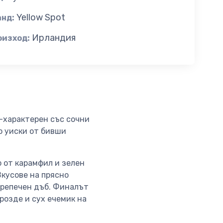
Yellow Spot
анд:
Ирландия
оизход:
по-характерен със сочни
о уиски от бивши
 от карамфил и зелен
Вкусове на прясно
препечен дъб. Финалът
розде и сух ечемик на