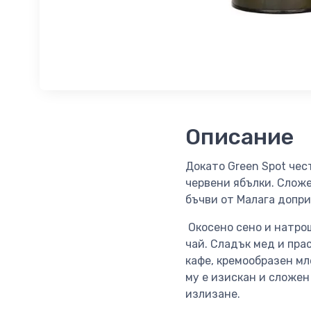
Описание
Докато Green Spot чест
червени ябълки. Сложе
бъчви от Малага допри
Окосено сено и натрош
чай. Сладък мед и пра
кафе, кремообразен мл
му е изискан и сложен
излизане.