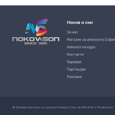
Ноков и син
За нас
Магазин за алкохол в Софи
Алкохол на едро
Контакти
Кариери
Партньори
Реклама
© Онлайн магазин за алкохол Ноков и Син. An
8Crafty
's Production