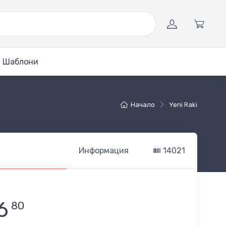
Шаблони
Начало
Yeni Raki
Информация
14021
6
80