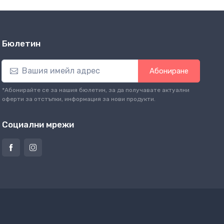
Бюлетин
Абониране
*Абонирайте се за нашия бюлетин, за да получавате актуални
оферти за отстъпки, информация за нови продукти.
Социални мрежи