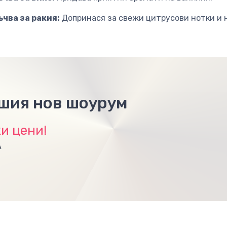
ъчва за ракия:
Допринася за свежи цитрусови нотки и н
ашия нов шоурум
и цени!
А