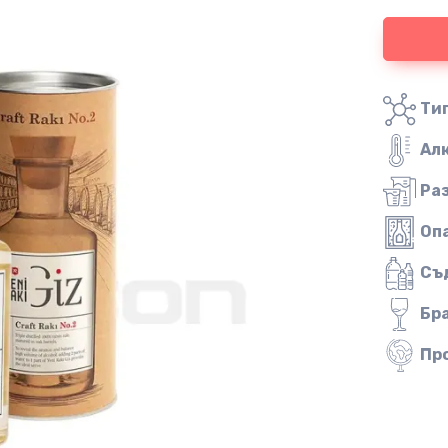
Тип
Ал
Ра
Оп
Съ
Бр
Пр