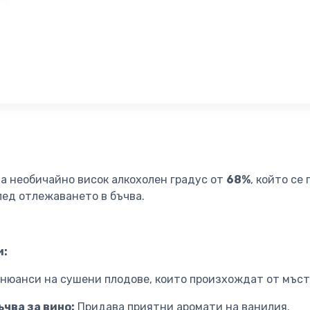
а необичайно висок алкохолен градус от
68%
, който се
лед отлежаването в бъчва.
и:
нюанси на сушени плодове, които произхождат от мъст
чва за вино:
Придава приятни аромати на ванилия.