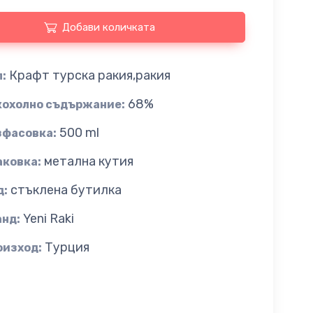
Добави количката
Крафт турска ракия,ракия
:
68%
кохолно съдържание:
500 ml
зфасовка:
метална кутия
аковка:
стъклена бутилка
д:
Yeni Raki
анд:
Турция
оизход: