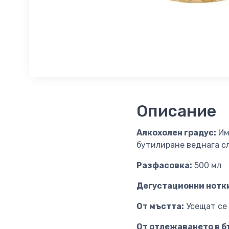
Описание
Алкохолен градус:
Им
бутилиране веднага с
Разфасовка:
500 мл
Дегустационни нотк
От мъстта:
Усещат се 
От отлежаването в бъ