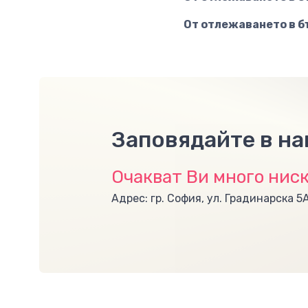
От отлежаването в б
Заповядайте в н
Очакват Ви много ниск
Адрес: гр. София, ул. Градинарска 5