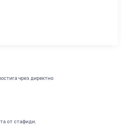
 постига чрез директно
та от стафиди.