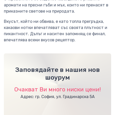
аромати на пресни гъби и мъх, които ни пренасят в
приказните светове на природата.
Вкусът, който ни обвива, е като топла прегръдка,
какаови нотки впечатляват със своята плътност и
пикантност. Дълъг и наситен запомнящ се финал,
впечатлява всеки вкусов рецептор.
Заповядайте в нашия нов
шоурум
Очакват Ви много ниски цени!
Адрес: гр. София, ул. Градинарска 5А