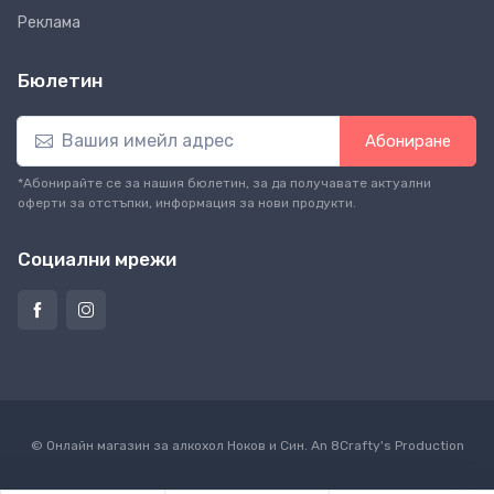
Реклама
Бюлетин
Абониране
*Абонирайте се за нашия бюлетин, за да получавате актуални
оферти за отстъпки, информация за нови продукти.
Социални мрежи
© Онлайн магазин за алкохол Ноков и Син. An
8Crafty
's Production