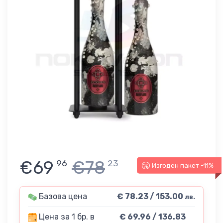
€69
€78
96
23
Изгоден пакет -11%
Базова цена
€ 78.23 / 153.00
лв.
Цена за 1 бр. в
€ 69.96 / 136.83