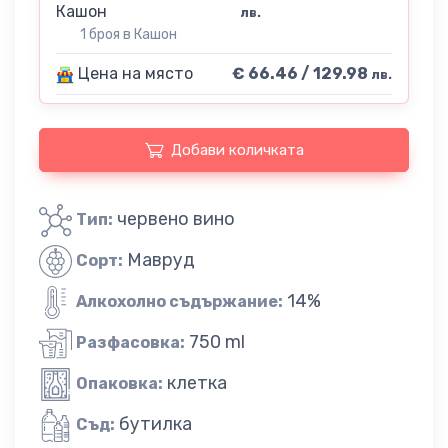
Кашон
лв.
1 броя в Кашон
Цена на място
€ 66.46 / 129.98
лв.
Добави количката
червено вино
Тип:
Мавруд
Сорт:
14%
Алкохолно съдържание:
750 ml
Разфасовка:
клетка
Опаковка:
бутилка
Съд: