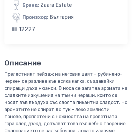
Zaara Estate
Бранд:
България
Произход:
12227
Описание
Прелестният пейзаж на неговия цвят – рубинено-
червен се разлива във всяка капка, създавайки
спиращи дъха нюанси. В носа се загатва аромата на
сладките изкушения на тъмни череши, които се
носят във въздуха със своята пикантна сладост. Но
ароматите не спират до тук – леко землисти
тонове, преплетени с нежността на пролетната
гора след дъжд, допълват това вълшебно творение.
Очарованието се задълбочава, докато улавяме