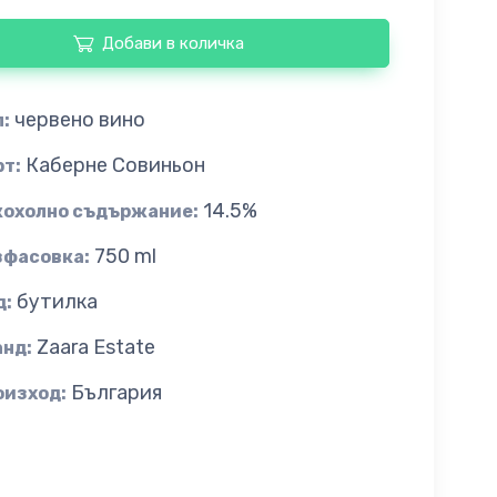
Добави в количка
червено вино
:
Каберне Совиньон
рт:
14.5%
кохолно съдържание:
750 ml
зфасовка:
бутилка
д:
Zaara Estate
анд:
България
оизход: