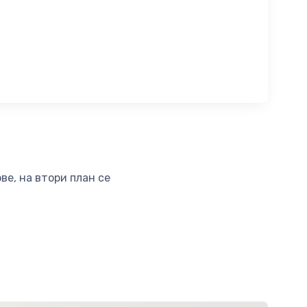
е, на втори план се
.