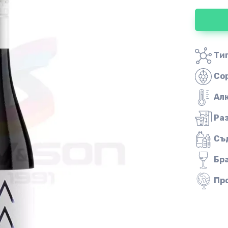
Тип
Со
Ал
Ра
Съ
Бр
Пр