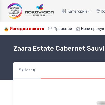
Категории
Ко
Изгодни пакети
Промоции
Нови продук
Zaara Estate Cabernet Sauv
Назад