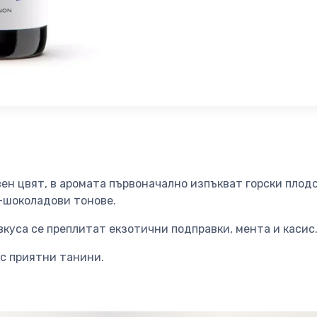
н цвят, в аромата първоначално изпъкват горски плодов
-шоколадови тонове.
вкуса се преплитат екзотични подправки, мента и касис
 с приятни танини.