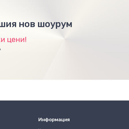
ашия нов шоурум
и цени!
А
Информация