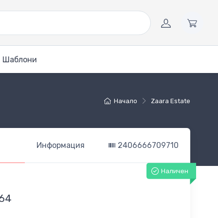
Шаблони
Начало
Zaara Estate
Информация
2406666709710
Наличен
64