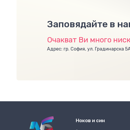
Заповядайте в н
Очакват Ви много ниск
Адрес: гр. София, ул. Градинарска 5
Ноков и син