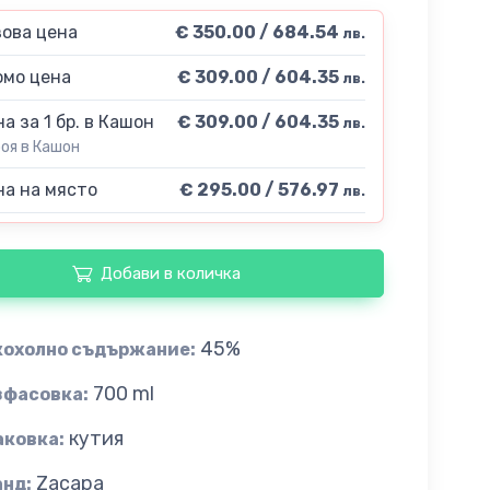
ова цена
€ 350.00 / 684.54
лв.
мо цена
€ 309.00 / 604.35
лв.
а за 1 бр. в Кашон
€ 309.00 / 604.35
лв.
роя в Кашон
а на място
€ 295.00 / 576.97
лв.
Добави в количка
45%
кохолно съдържание:
700 ml
зфасовка:
кутия
аковка:
Zacapa
анд: