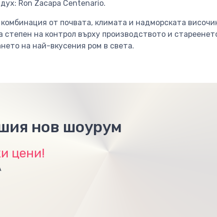
дух: Ron Zacapa Centenario.
комбинация от почвата, климата и надморската височин
 степен на контрол върху производството и стареенето 
нето на най-вкусения ром в света.
ашия нов шоурум
и цени!
А