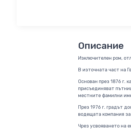
Описание
Изключителен ром, отл
В източната част на Г
Основан през 1876 г. 
присъединяват пътници
местните фамилни им
През 1976 г. градът д
водещата компания за
Чрез усвояването на е