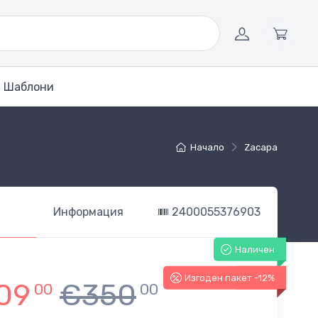
Шаблони
Начало
Zacapa
Информация
2400055376903
Наличен
Изгоден пакет -12%
-12%
09
€350
00
00