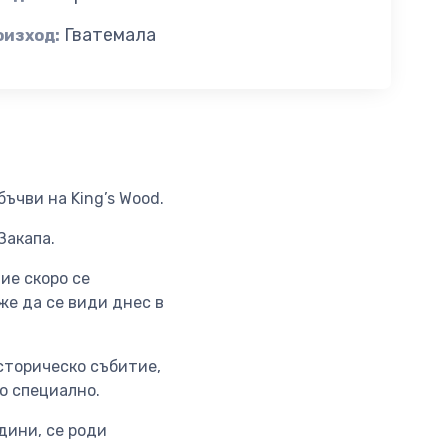
Гватемала
оизход:
ъчви на King’s Wood.
 Закапа.
ие скоро се
же да се види днес в
сторическо събитие,
о специално.
дини, се роди