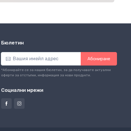
Бюлетин
Абониране
*Абонирайте се за нашия бюлетин, за да получавате актуални
оферти за отстъпки, информация за нови продукти.
Социални мрежи