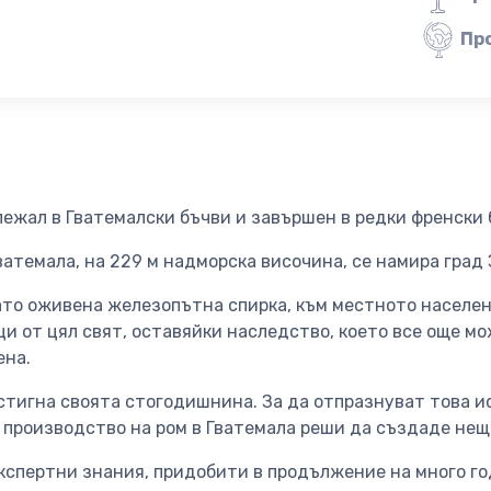
Пр
ежал в Гватемалски бъчви и завършен в редки френски б
ватемала, на 229 м надморска височина, се намира град
като оживена железопътна спирка, към местното населен
 от цял свят, оставяйки наследство, което все още мо
ена.
остигна своята стогодишнина. За да отпразнуват това и
 производство на ром в Гватемала реши да създаде нещ
кспертни знания, придобити в продължение на много го