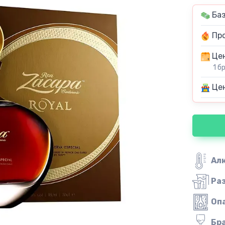
Баз
Про
Цен
1 б
Цен
Ал
Ра
Оп
Бр