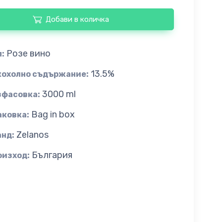
Добави в количка
Розе вино
:
13.5%
кохолно съдържание:
3000 ml
зфасовка:
Bag in box
аковка:
Zelanos
анд:
България
оизход: