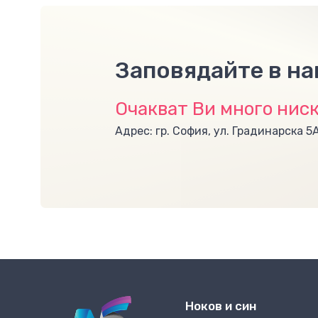
Заповядайте в н
Очакват Ви много ниск
Адрес: гр. София, ул. Градинарска 5
Ноков и син