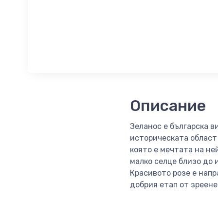
Описание
Зеланос е българска в
историческата област 
която е мечтата на не
малко селце близо до 
Красивото розе е напр
добрия етап от зреене