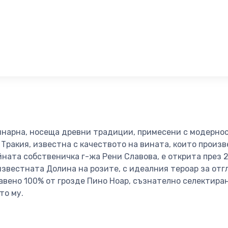
инарна, носеща древни традиции, примесени с модернос
Тракия, известна с качеството на вината, които произ
йната собственичка г-жа Рени Славова, е открита през 2
известната Долина на розите, с идеалния тероар ​​за отг
авено 100% от грозде Пино Ноар, съзнателно селектиран
то му.