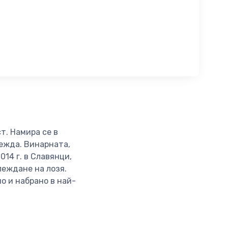
т. Намира се в
вежда. Винарната,
014 г. в Славянци,
леждане на лозя.
о и набрано в най-