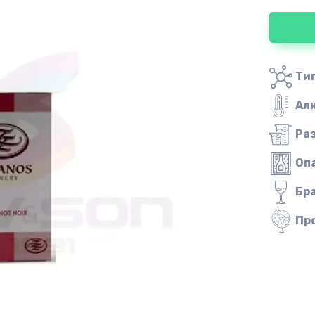
Тип
Ал
Ра
Оп
Бр
Пр