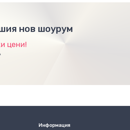
ашия нов шоурум
и цени!
А
Информация