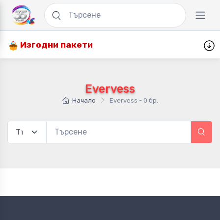
Изгодни пакети
Evervess
Начало
Evervess - 0 бр.