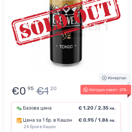
Изчерпан
€0
€1
95
20
Изгоден пакет -21%
Базова цена
€ 1.20 / 2.35
лв.
Цена за 1 бр. в Кашон
€ 0.95 / 1.86
лв.
24 броя в Кашон