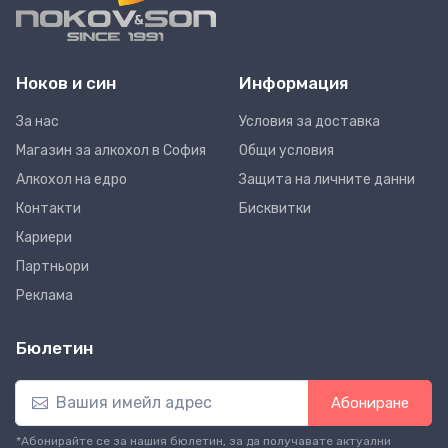
Ноков и син
Информация
За нас
Условия за доставка
Магазин за алкохол в София
Общи условия
Алкохол на едро
Защита на личните данни
Контакти
Бисквитки
Кариери
Партньори
Реклама
Бюлетин
Абониране
*Абонирайте се за нашия бюлетин, за да получавате актуални