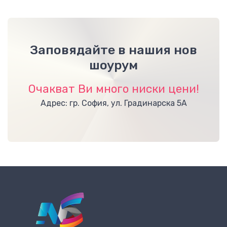
Заповядайте в нашия нов
шоурум
Очакват Ви много ниски цени!
Адрес: гр. София, ул. Градинарска 5А