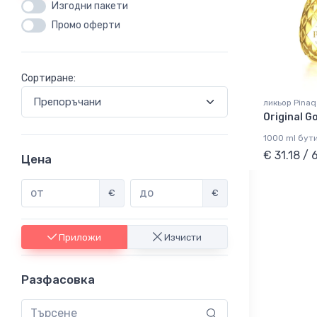
Изгодни пакети
Промо оферти
Сортиране:
ликьор Pinaq
Original G
1000 ml бут
€ 31.18 /
Цена
€
€
Приложи
Изчисти
Разфасовка