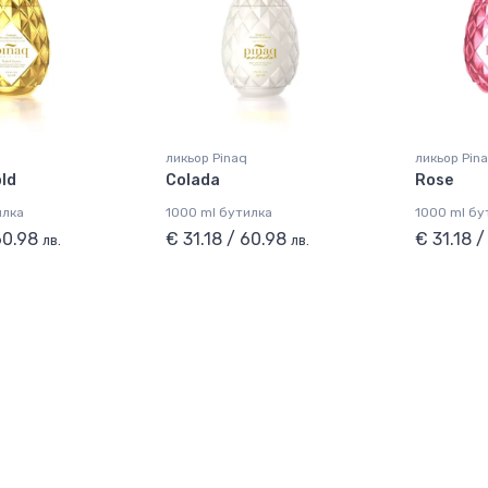
ликьор Pinaq
ликьор Pin
old
Colada
Rose
илка
1000 ml бутилка
1000 ml бу
 60.98
€ 31.18 / 60.98
€ 31.18 
лв.
лв.