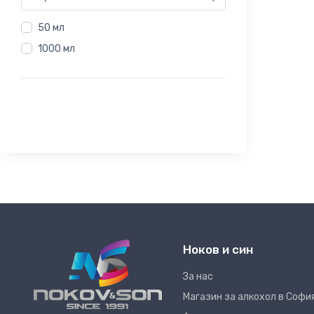
50 мл
1000 мл
Ноков и син
За нас
Магазин за алкохол в Софи