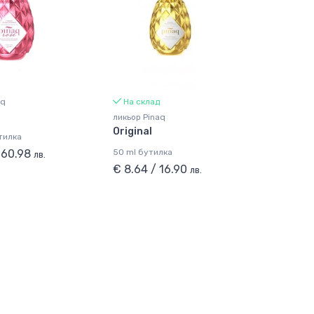
aq
На склад
ликьор Pinaq
Original
тилка
/ 60.98
50 ml бутилка
лв.
€ 8.64 / 16.90
лв.