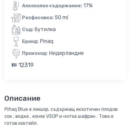
17%
Алкохолно съдържание:
50 ml
Разфасовка:
бутилка
Съд:
Pinaq
Бранд:
Нидерландия
Произход:
12319
Описание
Piñaq Blue е ликьор, съдържащ екзотичен плодов
сок , водка , коняк VSOP и нотка шафран . Това е
готов коктейл.