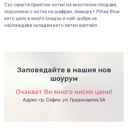
Със своите приятни нотки на екзотични плодове,
подсилени с нотка на шафран, ликьорът Piñaq Blue
като цяло е много сладък и най-добре се
наслаждава охладен като летен коктейл.
Заповядайте в нашия нов
шоурум
Очакват Ви много ниски цени!
Адрес: гр. София, ул. Градинарска 5А