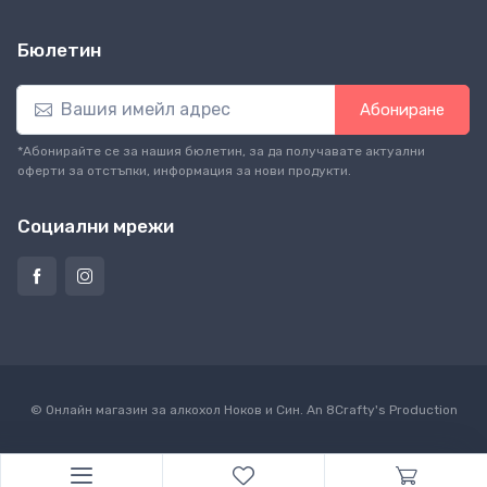
Бюлетин
Абониране
*Абонирайте се за нашия бюлетин, за да получавате актуални
оферти за отстъпки, информация за нови продукти.
Социални мрежи
© Онлайн магазин за алкохол Ноков и Син. An
8Crafty
's Production