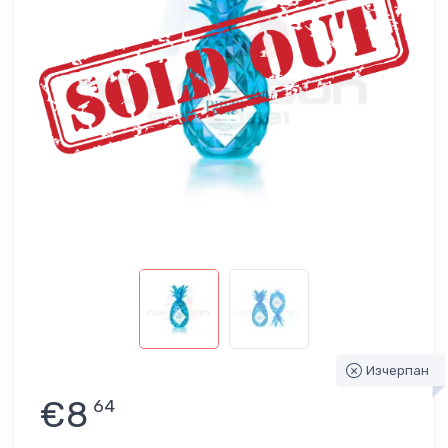
Изчерпан
€8
64