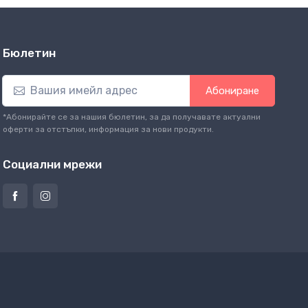
Бюлетин
Абониране
*Абонирайте се за нашия бюлетин, за да получавате актуални
оферти за отстъпки, информация за нови продукти.
Социални мрежи