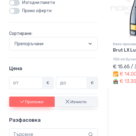
Изгодни пакети
Промо оферти
Сортиране:
бяло просеко
Brut LX L
750 ml бути
€ 15.65 /
Цена
€ 14.00
€ 13.30
€
€
Приложи
Изчисти
Разфасовка