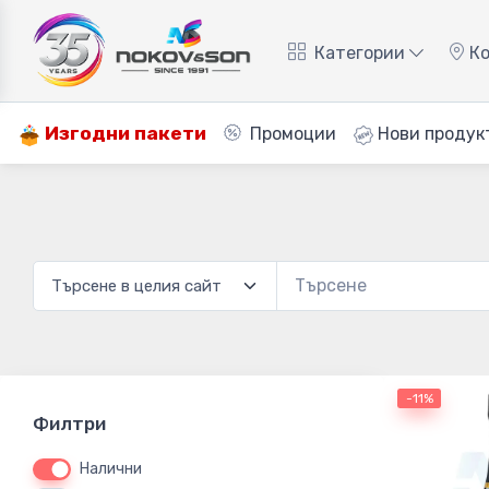
Категории
Ко
Изгодни пакети
Промоции
Нови продук
-11%
Филтри
Налични