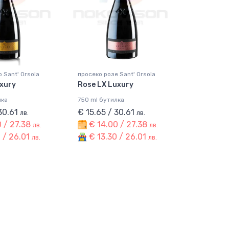
 Sant' Orsola
просеко розе Sant' Orsola
uxury
Rose LX Luxury
лка
750 ml бутилка
 30.61
€ 15.65 / 30.61
лв.
лв.
 / 27.38
€ 14.00 / 27.38
лв.
лв.
 / 26.01
€ 13.30 / 26.01
лв.
лв.