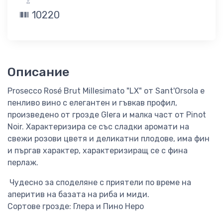
10220
Описание
Prosecco Rosé Brut Millesimato "LX" от Sant'Orsola е
пенливо вино с елегантен и гъвкав профил,
произведено от грозде Glera и малка част от Pinot
Noir. Характеризира се със сладки аромати на
свежи розови цветя и деликатни плодове, има фин
и пъргав характер, характеризиращ се с фина
перлаж.
Чудесно за споделяне с приятели по време на
аперитив на базата на риба и миди.
Сортове грозде: Глера и Пино Неро