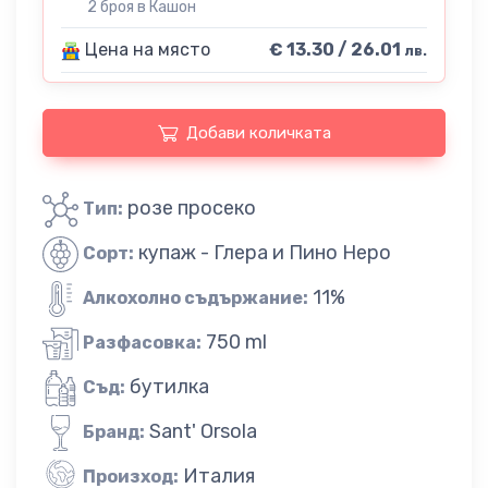
2 броя в Кашон
Цена на място
€ 13.30 / 26.01
лв.
Добави количката
розе просеко
Тип:
купаж - Глера и Пино Неро
Сорт:
11%
Алкохолно съдържание:
750 ml
Разфасовка:
бутилка
Съд:
Sant' Orsola
Бранд:
Италия
Произход: