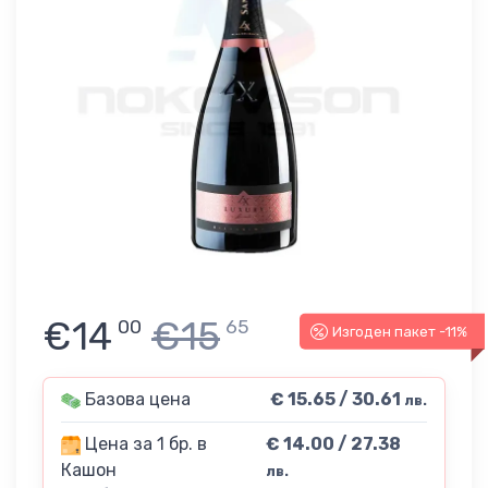
€14
€15
00
65
Изгоден пакет -11%
Базова цена
€ 15.65 / 30.61
лв.
Цена за 1 бр. в
€ 14.00 / 27.38
Кашон
лв.