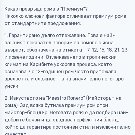
Какво превръща рома в "Премиум"?
Няколко ключови фактора отличават премиум рома
от стандартните предложения:
1. Гарантирано дълго отлежаване: Това е най-
важният показател. Говорим за ромове с ясна
възраст, обозначена на етикета – 7, 12, 15, 18, 21, 23
и повече години. Отлежаването в тропическия
климат на Карибите ускорява процеса, което
означава, че 12-годишен ром често притежава
зрелостта и сложността на значително по-старо
уиски.
2. Изкуството на "Maestro Ronero" (Майсторът на
рома): Зад всяка бутилка премиум ром стои
майстор-блендър. Неговата роля е да подбира най-
добрите бъчви и да създава перфектния бленд,
който да гарантира постоянен стил и изключително
качество.