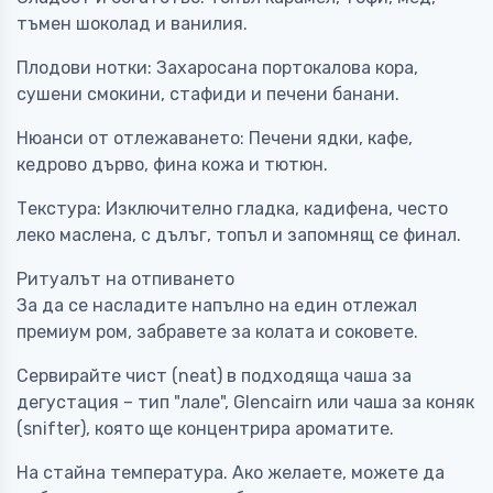
тъмен шоколад и ванилия.
Плодови нотки: Захаросана портокалова кора,
сушени смокини, стафиди и печени банани.
Нюанси от отлежаването: Печени ядки, кафе,
кедрово дърво, фина кожа и тютюн.
Текстура: Изключително гладка, кадифена, често
леко маслена, с дълъг, топъл и запомнящ се финал.
Ритуалът на отпиването
За да се насладите напълно на един отлежал
премиум ром, забравете за колата и соковете.
Сервирайте чист (neat) в подходяща чаша за
дегустация – тип "лале", Glencairn или чаша за коняк
(snifter), която ще концентрира ароматите.
На стайна температура. Ако желаете, можете да