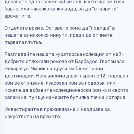
добавите едно голямо кубче лед, което ще се топи
бавно, или няколко капки вода, за да "отворите"
ароматите.
Отделете време. Оставете рома да "подиша" в
чашата за няколко минути, преди да отпиете
първата глътка.
Разгледайте нашата кураторска колекция от най-
добрите отлежали ромове от Барбадос, Гватемала,
Никарагуа, Ямайка и други емблематични
дестинации. Независимо дали търсите 12-годишен
ром за отпиване, луксозен ром за подарък, или
искате да добавите колекционерски ром към своята
селекция, тук ще намерите бутилка течна история.
Инвестирайте в преживяване и наздраве за
изкуството на времето.