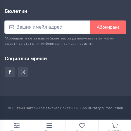
Бюлетин
Абониране
*Абонирайте се за нашия бюлетин, за да получавате актуални
оферти за отстъпки, информация за нови продукти.
Социални мрежи
© Онлайн магазин за алкохол Ноков и Син. An
8Crafty
's Production