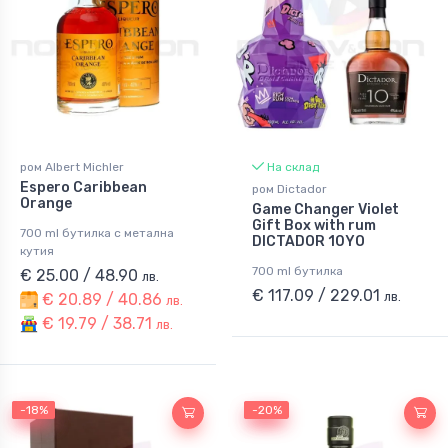
ром Albert Michler
На склад
Espero Caribbean
ром Dictador
Orange
Game Changer Violet
Gift Box with rum
700 ml бутилка с метална
DICTADOR 10YO
кутия
700 ml бутилка
€ 25.00 / 48.90
лв.
€ 117.09 / 229.01
лв.
€ 20.89 / 40.86
лв.
€ 19.79 / 38.71
лв.
-18%
-18%
-19%
-20%