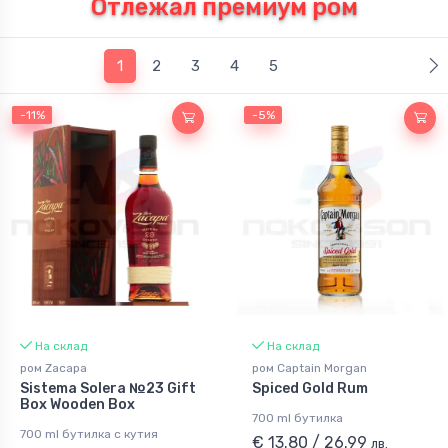
Отлежал премиум ром
(current)
1
2
3
4
5
-11%
-11%
-5%
На склад
На склад
ром Zacapa
ром Captain Morgan
Sistema Solera №23 Gift
Spiced Gold Rum
Box Wooden Box
700 ml бутилка
700 ml бутилка с кутия
€ 13.80 / 26.99
лв.