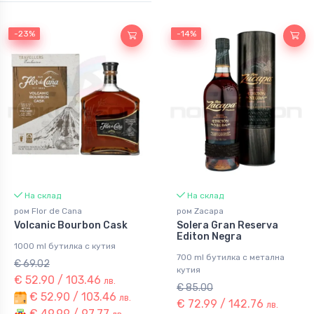
-23%
-23%
-14%
-14%
На склад
На склад
ром Flor de Cana
ром Zacapa
Volcanic Bourbon Cask
Solera Gran Reserva
Editon Negra
1000 ml бутилка с кутия
700 ml бутилка с метална
€ 69.02
кутия
€ 52.90 / 103.46
лв.
€ 85.00
€ 52.90 / 103.46
лв.
€ 72.99 / 142.76
лв.
€ 49.99 / 97.77