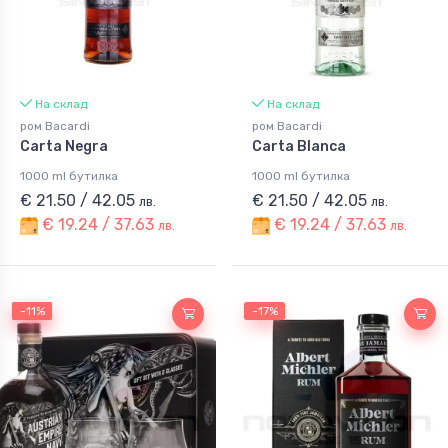
На склад
На склад
ром Bacardi
ром Bacardi
Carta Negra
Carta Blanca
1000 ml бутилка
1000 ml бутилка
€ 21.50 / 42.05
€ 21.50 / 42.05
лв.
лв.
€ 19.24 / 37.63
€ 19.24 / 37.63
лв.
лв.
-11%
-11%
-17%