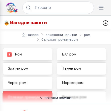
Изгодни пакети
Начало
алкохолни напитки
ром
Отлежал премиум ром
Ром
Бял ром
Златен ром
Тъмен ром
Черен ром
Морски ром
Отлежал премиум ром
Винтидж ром
покажи всички