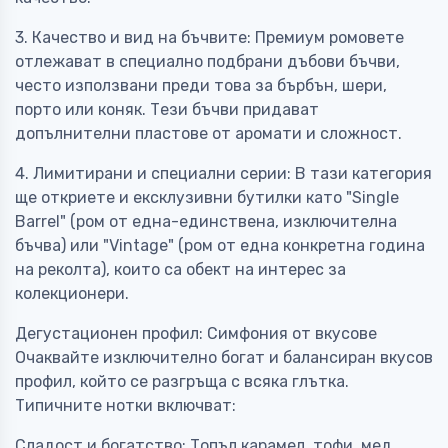
3. Качество и вид на бъчвите: Премиум ромовете
отлежават в специално подбрани дъбови бъчви,
често използвани преди това за бърбън, шери,
порто или коняк. Тези бъчви придават
допълнителни пластове от аромати и сложност.
4. Лимитирани и специални серии: В тази категория
ще откриете и ексклузивни бутилки като "Single
Barrel" (ром от една-единствена, изключителна
бъчва) или "Vintage" (ром от една конкретна година
на реколта), които са обект на интерес за
колекционери.
Дегустационен профил: Симфония от вкусове
Очаквайте изключително богат и балансиран вкусов
профил, който се разгръща с всяка глътка.
Типичните нотки включват:
Сладост и богатство: Топъл карамел, тофи, мед,