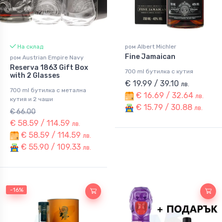
На склад
ром Albert Michler
Fine Jamaican
ром Austrian Empire Navy
Reserva 1863 Gift Box
700 ml бутилка с кутия
with 2 Glasses
€ 19.99 / 39.10
лв.
700 ml бутилка с метална
€ 16.69 / 32.64
лв.
кутия и 2 чаши
€ 15.79 / 30.88
лв.
€ 66.00
€ 58.59 / 114.59
лв.
€ 58.59 / 114.59
лв.
€ 55.90 / 109.33
лв.
-16%