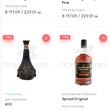
Pink
700 ml бутилка
700 ml бутилка
€ 117.09 / 229.01
лв.
€ 117.09 / 229.01
лв.
-15%
-15%
-19%
На склад
ром Chairman's Reserve
Spiced Original
ром Dead Head
6YO
700 ml бутилка