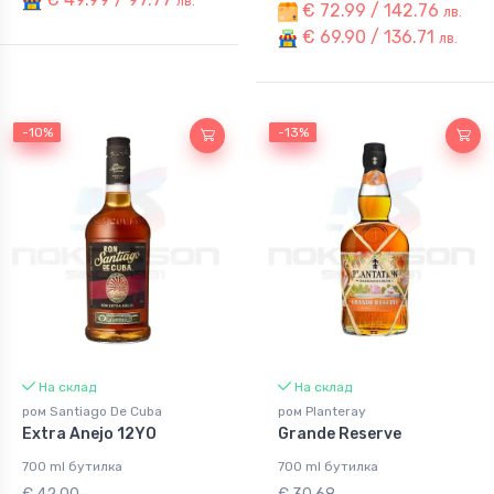
лв.
€ 72.99 / 142.76
лв.
€ 69.90 / 136.71
лв.
-10%
-10%
-13%
-13%
На склад
На склад
ром Santiago De Cuba
ром Planteray
Extra Anejo 12YO
Grande Reserve
700 ml бутилка
700 ml бутилка