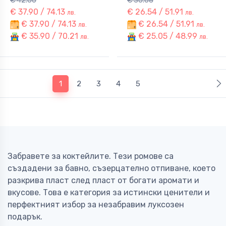
€ 42.00
€ 30.68
€ 37.90 / 74.13
€ 26.54 / 51.91
лв.
лв.
€ 37.90 / 74.13
€ 26.54 / 51.91
лв.
лв.
€ 35.90 / 70.21
€ 25.05 / 48.99
лв.
лв.
(current)
1
2
3
4
5
Забравете за коктейлите. Тези ромове са
създадени за бавно, съзерцателно отпиване, което
разкрива пласт след пласт от богати аромати и
вкусове. Това е категория за истински ценители и
перфектният избор за незабравим луксозен
подарък.