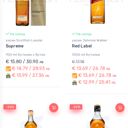
На склад
На склад
уиски Scottish Leader
уиски Johnnie Walker
Supreme
Red Label
700 ml бутилка с Кутия
1000 ml бутилка
€ 15.80 / 30.90
€ 17.18
лв.
€ 14.79 / 28.93
€ 13.69 / 26.78
лв.
лв.
€ 13.99 / 27.36
€ 13.69 / 26.78
лв.
лв.
€ 12.99 / 25.41
лв.
-26%
-26%
-22%
-22%