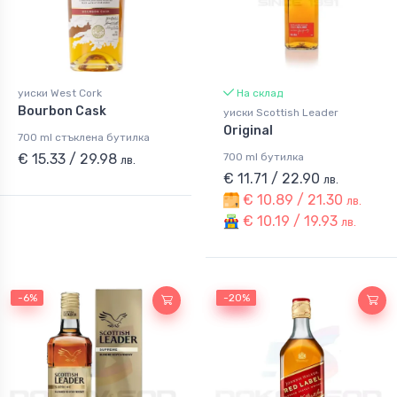
уиски West Cork
На склад
Bourbon Cask
уиски Scottish Leader
Original
700 ml стъклена бутилка
€ 15.33 / 29.98
700 ml бутилка
лв.
€ 11.71 / 22.90
лв.
€ 10.89 / 21.30
лв.
€ 10.19 / 19.93
лв.
-6%
-20%
-20%