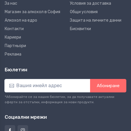
За нас
Условия за доставка
Магазин за алкохол в София
Общи условия
Алкохол на едро
Защита на личните данни
Контакти
Бисквитки
Кариери
Партньори
Реклама
Бюлетин
Абониране
*Абонирайте се за нашия бюлетин, за да получавате актуални
оферти за отстъпки, информация за нови продукти.
Социални мрежи