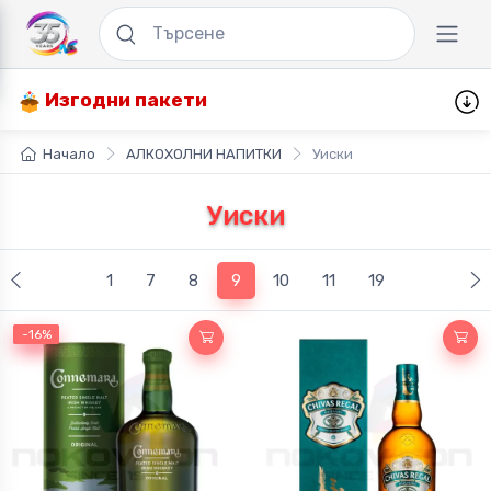
Изгодни пакети
Начало
АЛКОХОЛНИ НАПИТКИ
Уиски
Уиски
(current)
1
7
8
9
10
11
19
-21%
-16%