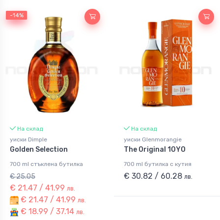
-14%
-14%
На склад
На склад
уиски Dimple
уиски Glenmorangie
Golden Selection
The Original 10YO
700 ml стъклена бутилка
700 ml бутилка с кутия
€ 30.82 / 60.28
€ 25.05
лв.
€ 21.47 / 41.99
лв.
€ 21.47 / 41.99
лв.
€ 18.99 / 37.14
лв.