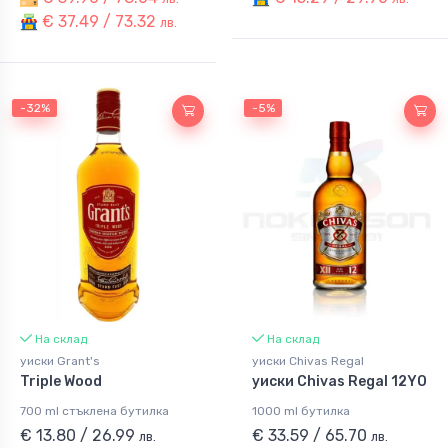
€ 37.49 / 73.32
лв.
-32%
-5%
На склад
На склад
уиски Grant's
уиски Chivas Regal
Triple Wood
уиски Chivas Regal 12YO
700 ml стъклена бутилка
1000 ml бутилка
€ 13.80 / 26.99
€ 33.59 / 65.70
лв.
лв.