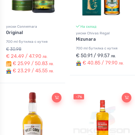
уиски Connemara
На склад
Original
уиски Chivas Regal
Mizunara
700 ml бутилка с кутия
700 ml бутилка с кутия
€ 30.98
€ 50.91 / 99.57
€ 24.49 / 47.90
лв.
лв.
€ 40.85 / 79.90
€ 25.99 / 50.83
лв.
лв.
€ 23.29 / 45.55
лв.
-7%