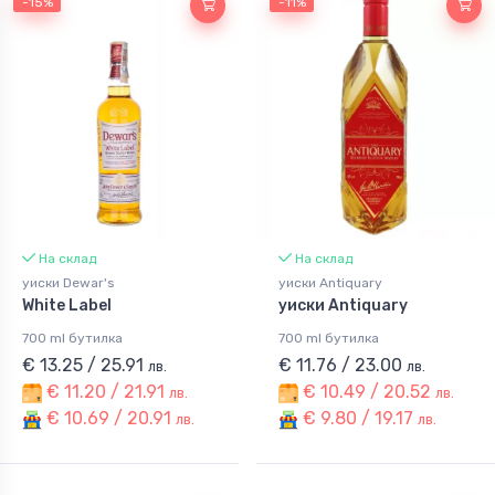
-15%
-11%
На склад
На склад
уиски Dewar's
уиски Antiquary
White Label
уиски Antiquary
700 ml бутилка
700 ml бутилка
€ 13.25 / 25.91
€ 11.76 / 23.00
лв.
лв.
€ 11.20 / 21.91
€ 10.49 / 20.52
лв.
лв.
€ 10.69 / 20.91
€ 9.80 / 19.17
лв.
лв.