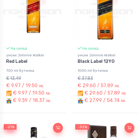
На склад
На склад
уиски Johnnie Walker
уиски Johnnie Walker
Red Label
Black Label 12YO
700 ml бутилка
1000 ml бутилка
€ 13.49
€ 37.83
€ 9.97 / 19.50
€ 29.60 / 57.89
лв.
лв.
€ 9.97 / 19.50
€ 29.60 / 57.89
лв.
лв.
€ 9.39 / 18.37
€ 27.99 / 54.74
лв.
лв.
-21%
-21%
-33%