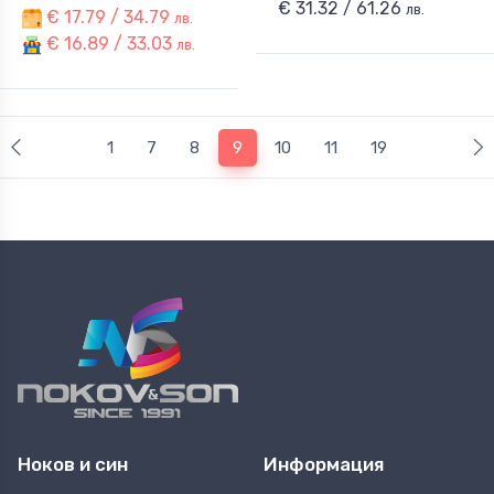
€ 31.32 / 61.26
лв.
€ 17.79 / 34.79
лв.
€ 16.89 / 33.03
лв.
(current)
1
7
8
9
10
11
19
Ноков и син
Информация