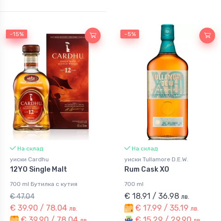
-15%
-15%
-5%
На склад
На склад
уиски Cardhu
уиски Tullamore D.E.W.
12YO Single Malt
Rum Cask XO
700 ml Бутилка с кутия
700 ml
€ 18.91 / 36.98
€ 47.04
лв.
€ 39.90 / 78.04
€ 17.99 / 35.19
лв.
лв.
€ 39.90 / 78.04
€ 15.29 / 29.90
лв.
лв.