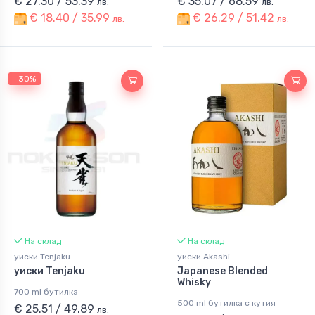
€ 27.30 / 53.39
€ 35.07 / 68.59
лв.
лв.
€ 18.40 / 35.99
€ 26.29 / 51.42
лв.
лв.
-30%
На склад
На склад
уиски Tenjaku
уиски Akashi
уиски Tenjaku
Japanese Blended
Whisky
700 ml бутилка
500 ml бутилка с кутия
€ 25.51 / 49.89
лв.