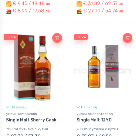
€ 9.45 / 18.48
€ 31.89 / 62.37
лв.
лв.
€ 8.99 / 17.58
€ 27.99 / 54.74
лв.
лв.
-33%
-25%
На склад
На склад
уиски Tamnavulin
уиски Auchentoshan
Single Malt Sherry Cask
Single Malt 12YO
700 ml бутилка с кутия
700 ml бутилка с кутия