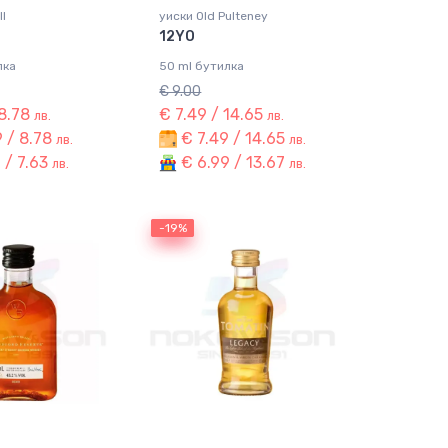
ll
уиски Old Pulteney
12YO
лка
50 ml бутилка
€ 9.00
 8.78
€ 7.49 / 14.65
лв.
лв.
 / 8.78
€ 7.49 / 14.65
лв.
лв.
 / 7.63
€ 6.99 / 13.67
лв.
лв.
-19%
-19%