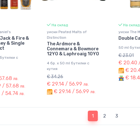
На склад
На склад
niel's
уиски Peated Malts of
уиски The M
Distinction
Jack & Fire &
Double C
ey & Single
The Ardmore &
50 ml бути
ct
Connemara & Bowmore
12YO & Laphroaig 10YO
€ 23.01
 бутилки с
€ 20.40 
4 бр. x 50 ml бутилки с
кутия
€ 20.4
€ 34.26
€ 18.4
 57.68
лв.
€ 29.14 / 56.99
лв.
 / 57.68
лв.
€ 29.14 / 56.99
лв.
 / 54.74
лв.
(current)
1
2
3