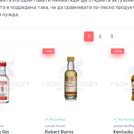
рията Изгодни Пакети Миниатюри ще откриете актуални 
та е подредена така, че да сравнявате по-лесно продук
и нужда.
(current)
1
2
3
-11%
-11%
-22%
-22%
На склад
На склад
er
уиски Arran
уиски Buffa
 Gin
Robert Burns
Kentucky 