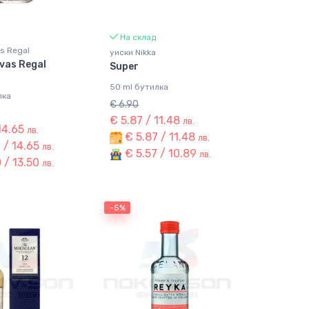
На склад
s Regal
уиски Nikka
vas Regal
Super
50 ml бутилка
лка
€ 6.90
€ 5.87 / 11.48
лв.
 14.65
лв.
€ 5.87 / 11.48
лв.
 / 14.65
лв.
€ 5.57 / 10.89
лв.
 / 13.50
лв.
-5%