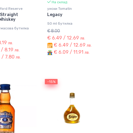
На склад
ford Reserve
уиски Tomatin
Straight
Legacy
Whiskey
50 ml бутилка
тмасова бутилка
€ 8.00
€ 6.49 / 12.69
лв.
8.19
лв.
€ 6.49 / 12.69
лв.
 / 8.19
лв.
€ 6.09 / 11.91
лв.
 / 7.80
лв.
-15%
-15%