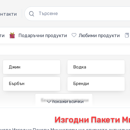
нтакти
ти
Подаръчни продукти
Любими продукти
Джин
Водка
Бърбън
Бренди
Безалкохолни напитки
покажи всички
Изгодни Пакети 