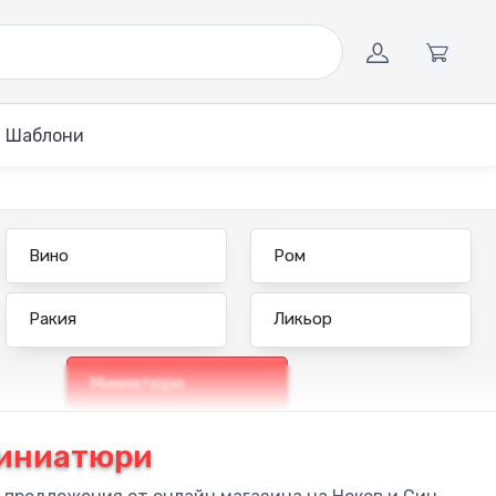
Шаблони
Вино
Ром
Ракия
Ликьор
Миниатюри
Миниатюри