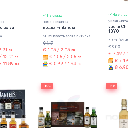
На склад
На склад
уиски Chiva
ico
водка Finlandia
уиски Chi
clusiva
водка Finlandia
18YO
ка
50 ml пластмасова бутилка
50 ml бути
€ 1.17
€ 9.00
2.91
€ 1.05 / 2.05
лв.
лв.
€ 7.49 /
/ 12.91
€ 1.05 / 2.05
лв.
лв.
€ 7.49
/ 11.89
€ 0.99 / 1.94
лв.
лв.
€ 6.90
-15%
-15%
-11%
-11%