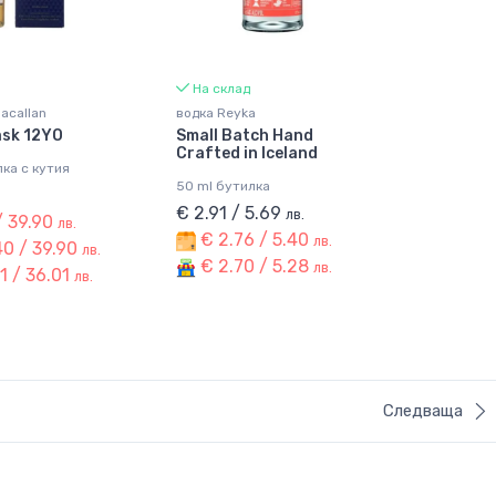
На склад
acallan
водка Reyka
ask 12YO
Small Batch Hand
Crafted in Iceland
лка с кутия
50 ml бутилка
€ 2.91 / 5.69
лв.
/ 39.90
лв.
€ 2.76 / 5.40
лв.
0 / 39.90
лв.
€ 2.70 / 5.28
лв.
1 / 36.01
лв.
Следваща