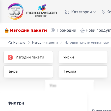
Категории
Ко
Изгодни пакети
Промоции
Нови продук
Начало
Изгодни пакети
Изгодни пакети миниатюри
Изгодни пакети
Уиски
Бира
Текила
Узо
Филтри