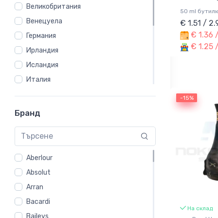
Великобритания
50 ml бутил
Венецуела
€ 1.51 / 2
€ 1.36 
Германия
€ 1.25 
Ирландия
Исландия
Италия
Куба
-15%
-15%
Мексико
Бранд
Полша
Русия
САЩ
Aberlour
Филипини
Absolut
Финландия
Arran
Франция
Bacardi
На склад
Швеция
Baileys