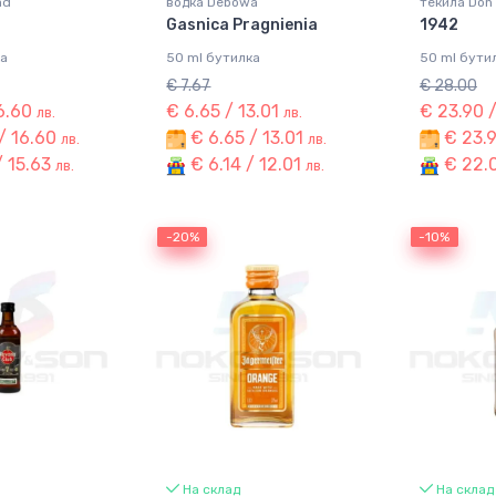
ad
водка Debowa
текила Don 
Gasnica Pragnienia
1942
ка
50 ml бутилка
50 ml бути
€ 7.67
€ 28.00
16.60
€ 6.65 / 13.01
€ 23.90 
лв.
лв.
/ 16.60
€ 6.65 / 13.01
€ 23.9
лв.
лв.
/ 15.63
€ 6.14 / 12.01
€ 22.0
лв.
лв.
-20%
-20%
-10%
-10%
На склад
На склад