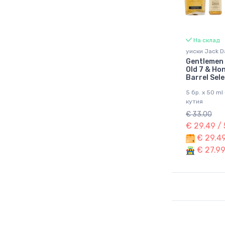
На склад
уиски Jack Da
Gentlemen 
Old 7 & Hon
Barrel Sele
5 бр. x 50 ml
кутия
€ 33.00
€ 29.49 /
€ 29.49
€ 27.99