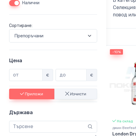
В катего
Налични
Селекция
повод ил
Сортиране:
-10%
Цена
€
€
Приложи
Изчисти
Държава
На склад
джин Beefeat
London Dry