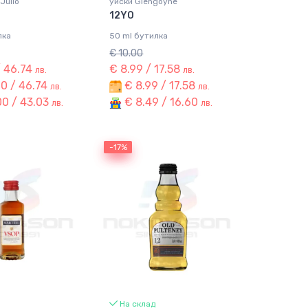
Julio
уиски Glengoyne
12YO
лка
50 ml бутилка
€ 10.00
/ 46.74
€ 8.99 / 17.58
лв.
лв.
0 / 46.74
€ 8.99 / 17.58
лв.
лв.
0 / 43.03
€ 8.49 / 16.60
лв.
лв.
-17%
-17%
На склад