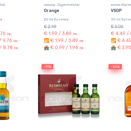
lub
ликьор Jägermeister
коняк Marte
Orange
VSOP
ка
20 ml бутилка
30 ml бути
€ 2.49
€ 5.00
.76
€ 1.99 / 3.89
€ 4.49 /
лв.
лв.
/ 9.76
€ 1.99 / 3.89
€ 4.49
лв.
лв.
/ 8.78
€ 0.99 / 1.94
€ 3.90
лв.
лв.
-11%
-11%
-30%
-30%