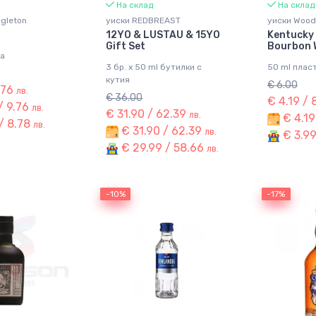
На склад
На склад
ngleton
уиски REDBREAST
уиски Wood
12YO & LUSTAU & 15YO
Kentucky 
Gift Set
Bourbon 
ка
3 бр. x 50 ml бутилки с
50 ml плас
кутия
€ 6.00
.76
лв.
€ 36.00
€ 4.19 / 
/ 9.76
лв.
€ 31.90 / 62.39
лв.
€ 4.19
/ 8.78
лв.
€ 31.90 / 62.39
лв.
€ 3.99
€ 29.99 / 58.66
лв.
-10%
-10%
-17%
-17%