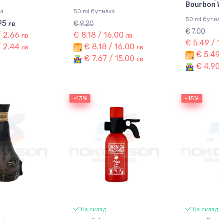
Bourbon 
ка
50 ml бутилка
50 ml бути
.95
€ 9.20
лв.
€ 7.00
/ 2.66
€ 8.18 / 16.00
лв.
лв.
€ 5.49 /
/ 2.44
€ 8.18 / 16.00
лв.
лв.
€ 5.49
€ 7.67 / 15.00
лв.
€ 4.90
-13%
-13%
-15%
-15%
На склад
На склад