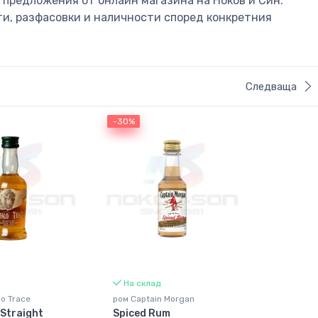
предложения от онлайн магазина на Ноков и Син.
ти, разфасовки и наличности според конкретния
Следваща
-30%
-30%
На склад
lo Trace
ром Captain Morgan
Straight
Spiced Rum