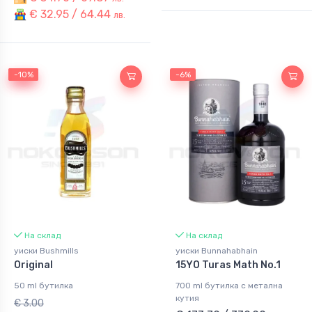
€ 32.95 / 64.44
лв.
-10%
-10%
-6%
На склад
На склад
уиски Bushmills
уиски Bunnahabhain
Original
15YO Turas Math No.1
50 ml бутилка
700 ml бутилка с метална
кутия
€ 3.00