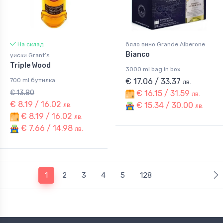
На склад
бяло вино Grande Alberone
Bianco
уиски Grant’s
Triple Wood
3000 ml bag in box
700 ml бутилка
€ 17.06 / 33.37
лв.
€ 13.80
€ 16.15 / 31.59
лв.
€ 8.19 / 16.02
€ 15.34 / 30.00
лв.
лв.
€ 8.19 / 16.02
лв.
€ 7.66 / 14.98
лв.
(current)
1
2
3
4
5
128