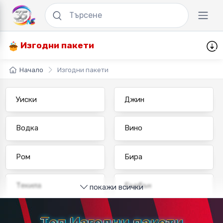
Изгодни пакети
Начало
Изгодни пакети
Уиски
Джин
Водка
Вино
Ром
Бира
Текила
Бърбън
покажи всички
Бренди
Ракия
Топ Изгодни пакети