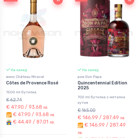
На склад
На склад
вино Château Miraval
ром Don Papa
Côtes de Provence Rosé
Quincentennial Edition
2025
1500 ml бутилка
700 ml бутилка с метална
€ 62.74
кутия
€ 47.90 / 93.68
лв.
€ 165.00
€ 47.90 / 93.68
лв.
€ 146.99 / 287.49
лв.
€ 44.49 / 87.01
лв.
€ 146.99 / 287.49
лв.