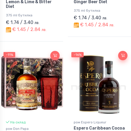
Lemon & Lime & Bitter
Ginger Beer Diet
Diet
375 ml бутилка
375 ml бутилка
€ 1.74 / 3.40
лв.
€ 1.74 / 3.40
лв.
€ 1.45 / 2.84
лв.
€ 1.45 / 2.84
лв.
-11%
-11%
-16%
На склад
ром Espero Liqueur
Espero Caribbean Cocoa
ром Don Papa