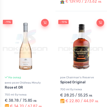
€ 139.90 / 273.62
лв.
-11%
-19%
На склад
ром Chairman's Reserve
Spiced Original
вино розе Château Minuty
Rose et OR
700 ml бутилка
750 ml бутилка
€ 28.25 / 55.25
лв.
€ 38.78 / 75.85
€ 22.80 / 44.59
лв.
лв.
€ 34.70 / 67.87
лв.