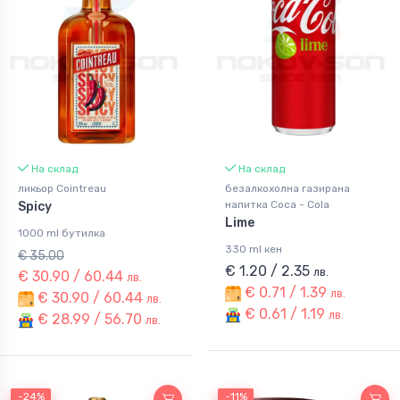
На склад
На склад
ликьор Cointreau
безалкохолна газирана
напитка Coca - Cola
Spicy
Lime
1000 ml бутилка
330 ml кен
€ 35.00
€ 1.20 / 2.35
лв.
€ 30.90 / 60.44
лв.
€ 0.71 / 1.39
лв.
€ 30.90 / 60.44
лв.
€ 0.61 / 1.19
лв.
€ 28.99 / 56.70
лв.
-24%
-24%
-11%
-11%