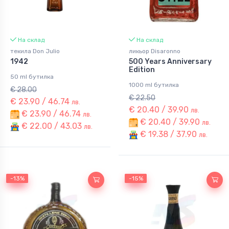
На склад
На склад
текила Don Julio
ликьор Disaronno
1942
500 Years Anniversary
Edition
50 ml бутилка
1000 ml бутилка
€ 28.00
€ 22.50
€ 23.90 / 46.74
лв.
€ 20.40 / 39.90
лв.
€ 23.90 / 46.74
лв.
€ 20.40 / 39.90
лв.
€ 22.00 / 43.03
лв.
€ 19.38 / 37.90
лв.
-13%
-13%
-15%
-15%