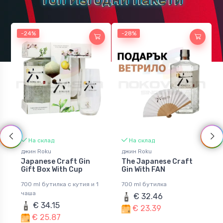
Ликьор
Узо
-24%
-28%
Безалкохолни напитки
Миниатюри
На склад
На склад
джин Roku
джин Roku
Japanese Craft Gin
The Japanese Craft
Gift Box With Cup
Gin With FAN
700 ml бутилка с кутия и 1
700 ml бутилка
чаша
€ 32.46
€ 34.15
€ 23.39
€ 25.87