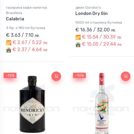
газирана кафе напитка
джин Gordon's
Brasilena
London Dry Gin
Calabria
1000 ml стъклена бутилка
3 бр. x 180 ml бутилка
€ 16.36 / 32.00
лв.
€ 3.63 / 7.10
лв.
€ 15.54 / 30.39
лв.
€ 2.67 / 5.22
лв.
€ 15.05 / 29.44
лв.
€ 2.37 / 4.64
лв.
-13%
-13%
-10%
-10%