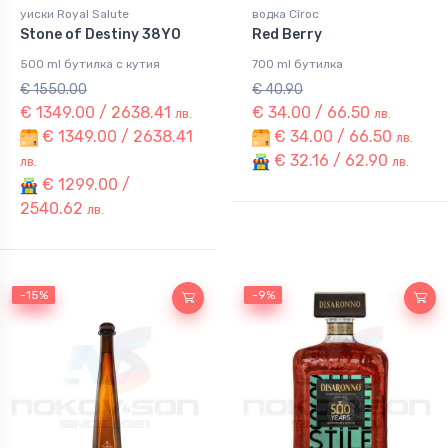
уиски Royal Salute
водка Cîroc
Stone of Destiny 38YO
Red Berry
500 ml бутилка с кутия
700 ml бутилка
€ 1550.00
€ 40.90
€ 1349.00 / 2638.41
€ 34.00 / 66.50
лв.
лв.
€ 1349.00 / 2638.41
€ 34.00 / 66.50
лв.
€ 32.16 / 62.90
лв.
лв.
€ 1299.00 /
2540.62
лв.
-15%
-15%
-9%
-9%