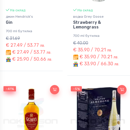
На склад
На склад
джин Hendrick's
водка Grey Goose
Gin
Strawberry &
Lemongrass
700 ml бутилка
700 ml бутилка
€ 31.69
€ 40.00
€ 27.49 / 53.77
лв.
€ 35.90 / 70.21
лв.
€ 27.49 / 53.77
лв.
€ 35.90 / 70.21
лв.
€ 25.90 / 50.66
лв.
€ 33.90 / 66.30
лв.
-41%
-41%
-5%