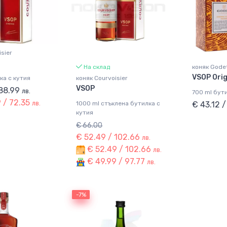
sier
На склад
коняк Gode
VSOP Orig
ка с кутия
коняк Courvoisier
VSOP
 88.99
лв.
700 ml бути
 / 72.35
лв.
1000 ml стъклена бутилка с
€ 43.12 
кутия
€ 66.00
€ 52.49 / 102.66
лв.
€ 52.49 / 102.66
лв.
€ 49.99 / 97.77
лв.
-7%
-7%