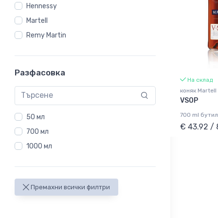
Hennessy
Martell
Remy Martin
Разфасовка
На склад
коняк Martell
VSOP
700 ml бутил
50 мл
€ 43.92 /
700 мл
1000 мл
Премахни всички филтри