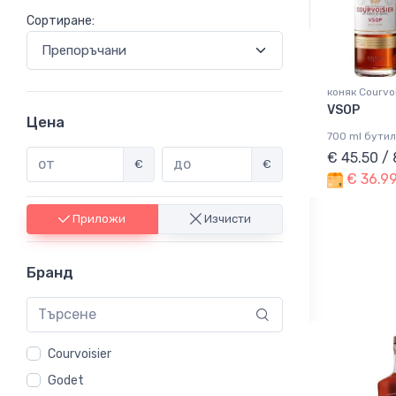
Сортиране:
коняк Courvoi
VSOP
Цена
700 ml бутил
€ 45.50 /
€
€
€ 36.99
Приложи
Изчисти
Бранд
Courvoisier
Godet