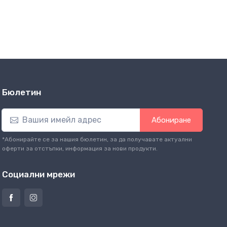
Бюлетин
Абониране
*Абонирайте се за нашия бюлетин, за да получавате актуални
оферти за отстъпки, информация за нови продукти.
Социални мрежи