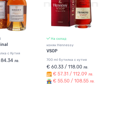
t
На склад
inal
коняк Hennessy
VSOP
лка с Кутия
/ 84.34
700 ml бутилка с кутия
лв.
€ 60.33 / 118.00
лв.
€ 57.31 / 112.09
лв.
€ 55.50 / 108.55
лв.