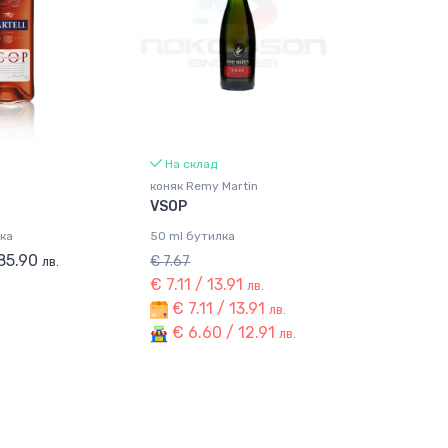
На склад
коняк Remy Martin
VSOP
ка
50 ml бутилка
 85.90
€ 7.67
лв.
€ 7.11 / 13.91
лв.
€ 7.11 / 13.91
лв.
€ 6.60 / 12.91
лв.