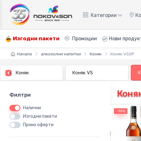
Категории
Ко
Изгодни пакети
Промоции
Нови продук
Начало
алкохолни напитки
Коняк
Коняк VSOP
Коняк
Коняк VS
К
Коняк
Филтри
Налични
-19%
Изгодни пакети
Промо оферти