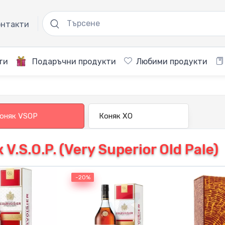
нтакти
ти
Подаръчни продукти
Любими продукти
оняк VSOP
Коняк XO
 V.S.O.P. (Very Superior Old Pale)
-20%
-20%