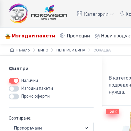
Категории
Ко
Изгодни пакети
Промоции
Нови продук
Начало
ВИНО
ПЕНЛИВИ ВИНА
CORALBA
Филтри
В катего
Налични
подреден
Изгодни пакети
нужда.
Промо оферти
-25%
-25%
Сортиране: