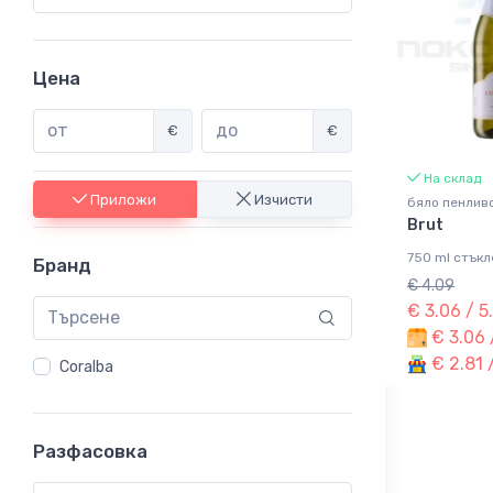
Цена
€
€
На склад
Приложи
Изчисти
бяло пенливо
Brut
750 ml стъкл
Бранд
€ 4.09
€ 3.06 / 5
€ 3.06 
€ 2.81 
Coralba
Разфасовка