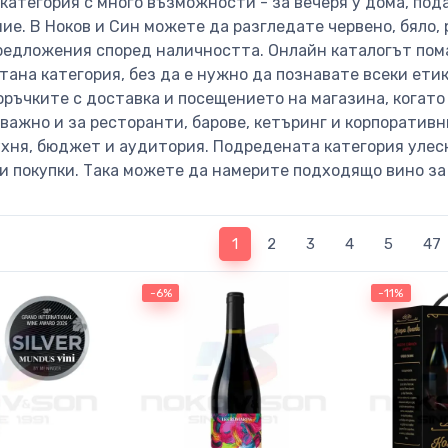
 категория с много възможности - за вечеря у дома, по
ие. В Ноков и Син можете да разгледате червено, бяло,
редложения според наличността. Онлайн каталогът помаг
тана категория, без да е нужно да познавате всеки ети
ръчките с доставка и посещението на магазина, когато 
 важно и за ресторанти, барове, кетъринг и корпоратив
ухня, бюджет и аудитория. Подредената категория улесн
и покупки. Така можете да намерите подходящо вино за
(current)
1
2
3
4
5
47
-6%
-11%