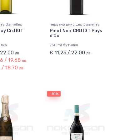
Les Jamelles
червено вино Les Jamelles
ay Crd IGT
Pinot Noir CRD IGT Pays
d’Oc
илка
750 ml бутилка
/ 22.00
€ 11.25 / 22.00
лв.
лв.
6 / 19.68
лв.
 / 18.70
лв.
-10%