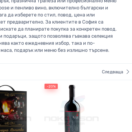
дарък, празнична трапеза или професионално меню
 розе и пенливо вино, включително български и
а да изберете по стил, повод, цена или
кет предварително. За клиентите в София са
искате да планирате покупка за конкретен повод.
ни подаръци, защото позволява гъвкава селекция
ява както ежедневния избор, така и по-
 маса, подарък или меню без излишно търсене.
Следваща
-20%