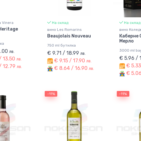
a Vinera
На склад
На склад
Heritage
вино Les Romarins
вино Колед
Beaujolais Nouveau
Каберне 
Мерло
ка
750 ml бутилка
6.00
3000 ml bag
лв.
€ 9.71 / 18.99
лв.
€ 5.96 / 
/ 13.50
лв.
€ 9.15 / 17.90
лв.
€ 5.33
/ 12.79
лв.
€ 8.64 / 16.90
лв.
€ 5.06
-11%
-11%