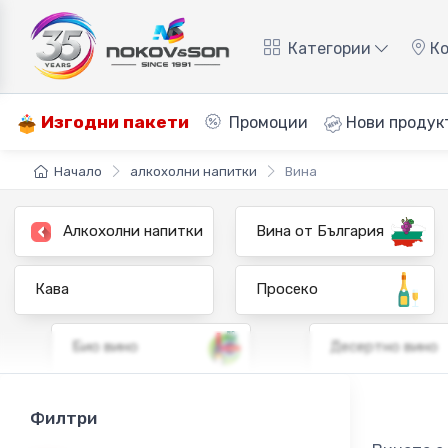
Категории
Ко
Изгодни пакети
Промоции
Нови продук
Начало
алкохолни напитки
Вина
Алкохолни напитки
Вина от България
Кава
Просеко
Био вино
Десертно вино
Филтри