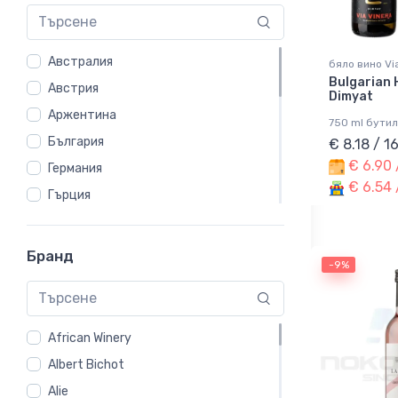
Австралия
бяло вино Vi
Bulgarian 
Австрия
Dimyat
Аржентина
750 ml бутил
България
€ 8.18 / 1
€ 6.90 
Германия
€ 6.54 
Гърция
Испания
Италия
Бранд
-9%
Литва
Нова Зеландия
Португалия
African Winery
Румъния
Albert Bichot
САЩ
Alie