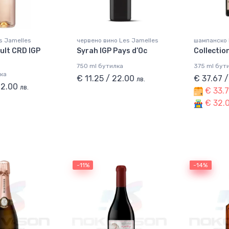
s Jamelles
червено вино Les Jamelles
шампанско 
ult CRD IGP
Syrah IGP Pays d’Oc
Collectio
750 ml бутилка
375 ml бут
ка
€ 11.25 / 22.00
€ 37.67 
лв.
22.00
лв.
€ 33.7
€ 32.0
-11%
-14%
-14%