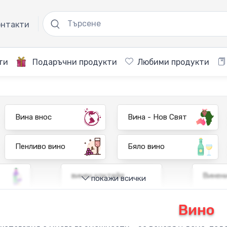
нтакти
ти
Подаръчни продукти
Любими продукти
Вина внос
Вина - Нов Свят
Пенливо вино
Бяло вино
винен коктейл
Винен
покажи всички
Вино