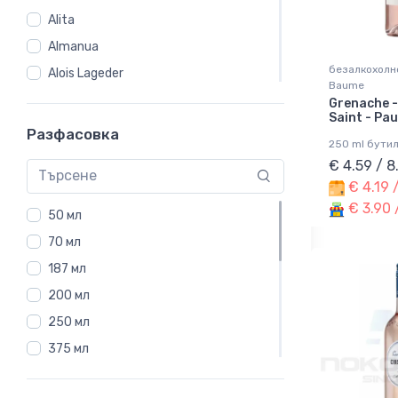
Франция
Alita
Чили
Almanua
Южна Африка
безалкохолн
Alois Lageder
Baume
Южна Франция
Alpha Estate
Grenache -
Япония
Saint - Pau
Anakena
Разфасовка
250 ml бути
Anna
€ 4.59 / 
Argento
€ 4.19 
Argiolas
€ 3.90 
50 мл
Arjent
70 мл
Artisans Vignerons de Naoussa
187 мл
Attems
200 мл
B.IO
250 мл
Babich
375 мл
Baron D'Arignac
500 мл
Barons De Rothschild