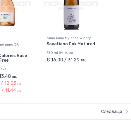
бяло вино Mylonas Winery
Savatiano Oak Matured
но вино JP.
750 ml бутилка
alories Rose
€ 16.00 / 31.29
 Free
лв.
илка
 13.48
лв.
 / 12.05
лв.
 / 11.44
лв.
Следваща