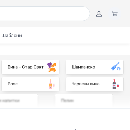
Шаблони
Вина - Стар Свят
Шампанско
Розе
Червени вина
и напитки
Пелин