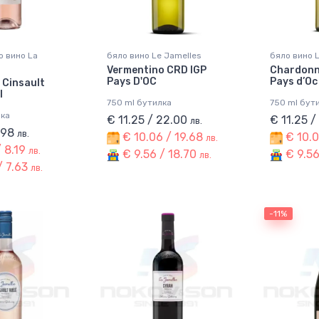
о вино La
бяло вино Le Jamelles
бяло вино 
Vermentino CRD IGP
Chardonn
Pays D'OC
Pays d’Oc
 Cinsault
l
750 ml бутилка
750 ml бут
лка
€ 11.25 / 22.00
€ 11.25 
лв.
8.98
лв.
€ 10.06 / 19.68
€ 10.0
лв.
/ 8.19
лв.
€ 9.56 / 18.70
€ 9.56
лв.
/ 7.63
лв.
-11%