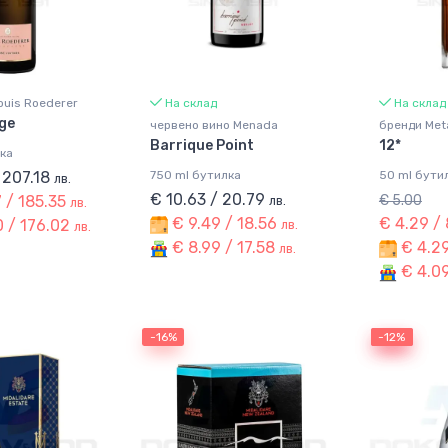
uis Roederer
На склад
На склад
ge
червено вино Menada
бренди Met
Barrique Point
12*
ка
 207.18
750 ml бутилка
50 ml бути
лв.
€ 10.63 / 20.79
 / 185.35
€ 5.00
лв.
лв.
€ 9.49 / 18.56
€ 4.29 /
 / 176.02
лв.
лв.
€ 8.99 / 17.58
€ 4.29
лв.
€ 4.09
-16%
-12%
-12%