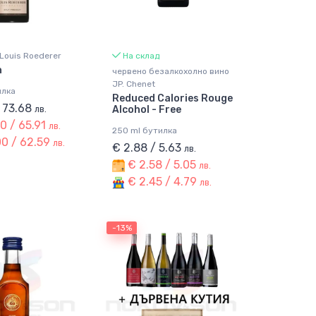
Louis Roederer
На склад
n
червено безалкохолно вино
JP. Chenet
илка
Reduced Calories Rouge
/ 73.68
лв.
Alcohol - Free
0 / 65.91
лв.
250 ml бутилка
0 / 62.59
лв.
€ 2.88 / 5.63
лв.
€ 2.58 / 5.05
лв.
€ 2.45 / 4.79
лв.
-13%