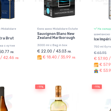
 Midalidare
бяло вино Midalidare Estate
На склад
Sauvignon Blanc New
шампанско 
Zealand Marlborough
tra Brut
Ice Impéri
3000 ml с Bag in box
ка с кутия
750 ml бут
€ 22.00 / 43.03
 50.77
лв.
лв.
€ 65.95
€ 18.40 / 35.99
 / 42.46
лв.
лв.
€ 57.90 
€ 57.9
€ 53.9
-11%
-11%