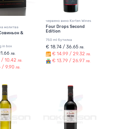
червено вино Korten Wines
Four Drops Second
на молитва
Edition
Совиньон &
750 ml бутилка
 in box
€ 18.74 / 36.65
лв.
11.66
€ 14.99 / 29.32
лв.
лв.
 / 10.42
€ 13.79 / 26.97
лв.
лв.
 / 9.90
лв.