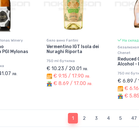
lonas Winery
бяло вино Fantini
На склад
no
Vermentino IGT Isola dei
безалкохол
 PGI Mylonas
Nuraghi Riporta
Chenet
Reduced C
750 ml бутилка
Alcohol -
ка
€ 10.23 / 20.01
лв.
41.07
750 ml бут
лв.
€ 9.15 / 17.90
лв.
€ 6.89 /
€ 8.69 / 17.00
лв.
€ 6.16
€ 5.85
(current)
1
2
3
4
5
47