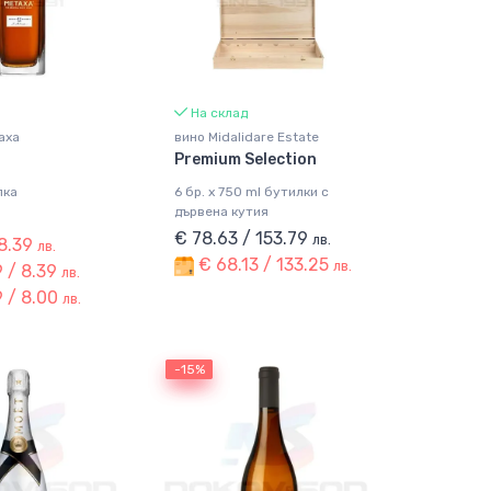
На склад
axa
вино Midalidare Estate
Premium Selection
лка
6 бр. x 750 ml бутилки с
дървена кутия
€ 78.63 / 153.79
лв.
 8.39
лв.
€ 68.13 / 133.25
лв.
 / 8.39
лв.
 / 8.00
лв.
-15%
-15%