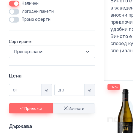
Виното е
Налични
в заведен
Изгодни пакети
вносни п
Промо оферти
предпочи
удобни по
Виното е
Сортиране:
според к
специалн
Цена
-16%
€
€
Приложи
Изчисти
Държава