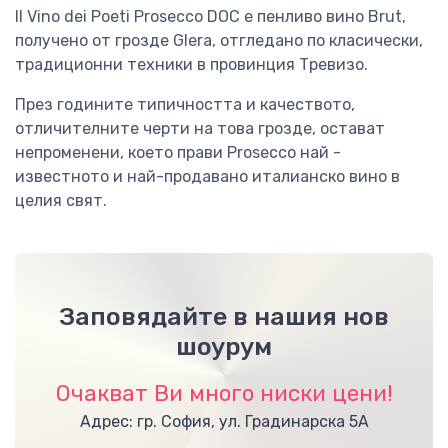
Il Vino dei Poeti Prosecco DOC е пенливо вино Brut,
получено от грозде Glera, отгледано по класически,
традиционни техники в провинция Тревизо.
През годините типичността и качеството,
отличителните черти на това грозде, остават
непроменени, което прави Prosecco най -
известното и най-продавано италианско вино в
целия свят.
Заповядайте в нашия нов
шоурум
Очакват Ви много ниски цени!
Адрес: гр. София, ул. Градинарска 5А