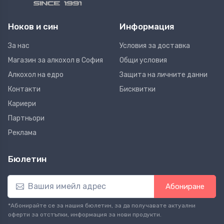
Ноков и син
Информация
За нас
Условия за доставка
Магазин за алкохол в София
Общи условия
Алкохол на едро
Защита на личните данни
Контакти
Бисквитки
Кариери
Партньори
Реклама
Бюлетин
Абониране
*Абонирайте се за нашия бюлетин, за да получавате актуални
оферти за отстъпки, информация за нови продукти.