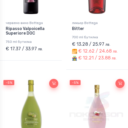
червено вино Bottega
ликьор Bottega
Ripasso Valpoicella
Bitter
Superiore DOC
700 ml бутилка
750 ml бутилка
€ 13.28 / 25.97
лв.
€ 17.37 / 33.97
лв.
€ 12.62 / 24.68
лв.
€ 12.21 / 23.88
лв.
-5%
-5%