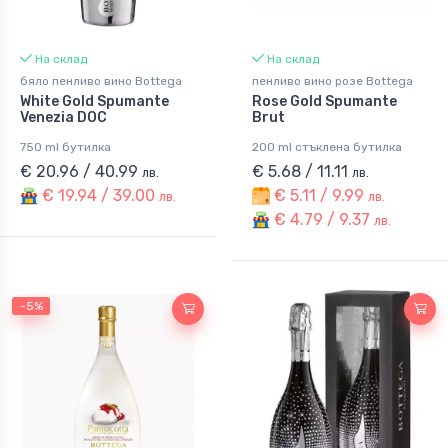
На склад
На склад
бяло пенливо вино Bottega
пенливо вино розе Bottega
White Gold Spumante
Rose Gold Spumante
Venezia DOC
Brut
750 ml бутилка
200 ml стъклена бутилка
€ 20.96 / 40.99
€ 5.68 / 11.11
лв.
лв.
€ 19.94 / 39.00
€ 5.11 / 9.99
лв.
лв.
€ 4.79 / 9.37
лв.
-5%