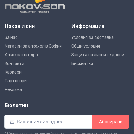
Ноков и син
Информация
За нас
Условия за доставка
Магазин за алкохол в София
Общи условия
Алкохол на едро
Защита на личните данни
Контакти
Бисквитки
Кариери
Партньори
Реклама
Бюлетин
Абониране
*Абонирайте се за нашия бюлетин, за да получавате актуални