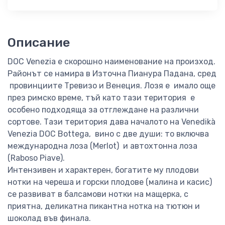
Описание
DOC Venezia е скорошно наименование на произход.
Районът се намира в Източна Пианура Падана, сред
провинциите Тревизо и Венеция. Лозя е имало още
през римско време, тъй като тази територия е
особено подходяща за отглеждане на различни
сортове. Тази територия дава началото на Venedikà
Venezia DOC Bottega, вино с две души: то включва
международна лоза (Merlot) и автохтонна лоза
(Raboso Piave).
Интензивен и характерен, богатите му плодови
нотки на череша и горски плодове (малина и касис)
се развиват в балсамови нотки на мащерка, с
приятна, деликатна пикантна нотка на тютюн и
шоколад във финала.