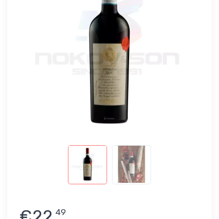
€22
49