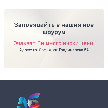
Заповядайте в нашия нов
шоурум
Очакват Ви много ниски цени!
Адрес: гр. София, ул. Градинарска 5А