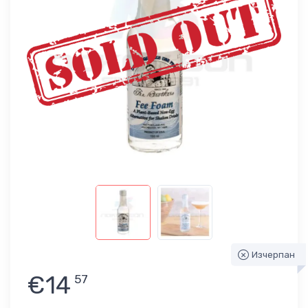
Изчерпан
€14
57