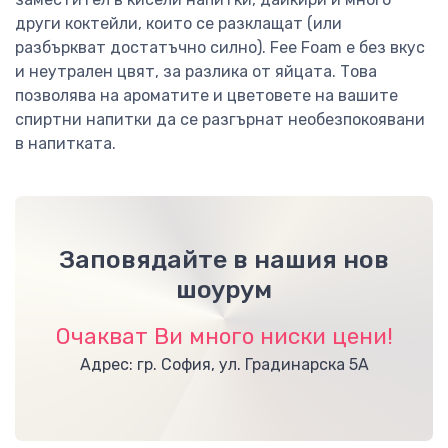
други коктейли, които се разклащат (или
разбъркват достатъчно силно). Fee Foam е без вкус
и неутрален цвят, за разлика от яйцата. Това
позволява на ароматите и цветовете на вашите
спиртни напитки да се разгърнат необезпокоявани
в напитката.
Заповядайте в нашия нов
шоурум
Очакват Ви много ниски цени!
Адрес: гр. София, ул. Градинарска 5А