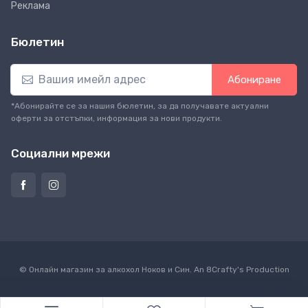
Реклама
Бюлетин
Абониране
*Абонирайте се за нашия бюлетин, за да получавате актуални
оферти за отстъпки, информация за нови продукти.
Социални мрежи
© Онлайн магазин за алкохол Ноков и Син. An
8Crafty
's Production