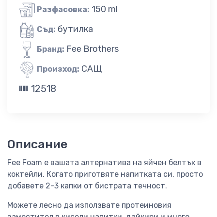
150 ml
Разфасовка:
бутилка
Съд:
Fee Brothers
Бранд:
САЩ
Произход:
12518
Описание
Fee Foam е вашата алтернатива на яйчен белтък в
коктейли. Когато приготвяте напитката си, просто
добавете 2-3 капки от бистрата течност.
Можете лесно да използвате протеиновия
заместител в кисели напитки, дайкири и много