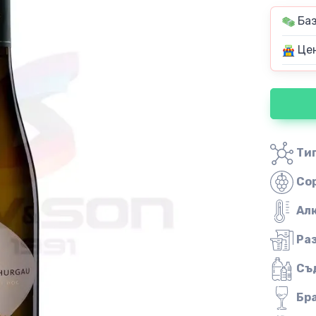
Баз
Цен
Тип
Со
Ал
Ра
Съ
Бр