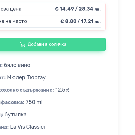
ова цена
€ 14.49 / 28.34
лв.
а на място
€ 8.80 / 17.21
лв.
Добави в количка
бяло вино
:
Мюлер Тюргау
рт:
12.5%
кохолно съдържание:
750 ml
зфасовка:
бутилка
д:
La Vis Classici
анд: