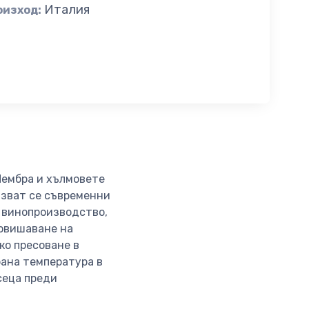
Италия
оизход:
Чембра и хълмовете
лзват се съвременни
а винопроизводство,
повишаване на
ко пресоване в
рана температура в
сеца преди