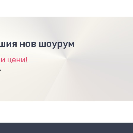
ашия нов шоурум
и цени!
А