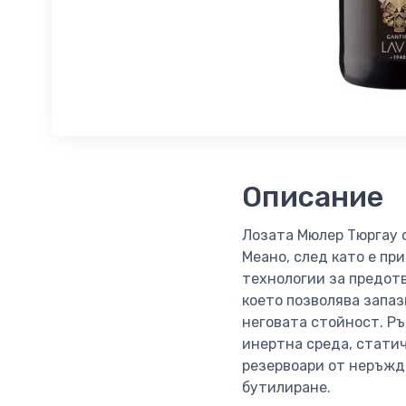
Описание
Лозата Мюлер Тюргау 
Меано, след като е пр
технологии за предотв
което позволява запаз
неговата стойност. Ръ
инертна среда, стати
резервоари от неръжд
бутилиране.