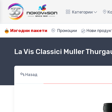
Категории
Ко
Изгодни пакети
Промоции
Нови продук
La Vis Classici Muller Thurg
Назад