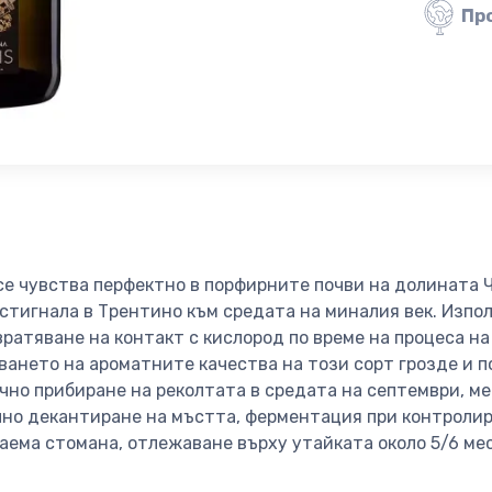
Пр
се чувства перфектно в порфирните почви на долината 
истигнала в Трентино към средата на миналия век. Изпо
ратяване на контакт с кислород по време на процеса н
ването на ароматните качества на този сорт грозде и 
чно прибиране на реколтата в средата на септември, ме
чно декантиране на мъстта, ферментация при контроли
аема стомана, отлежаване върху утайката около 5/6 ме