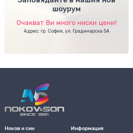
шоурум
Очакват Ви много ниски цени!
Адрес: гр. София, ул. Градинарска 5А
Ноков и син
Информация