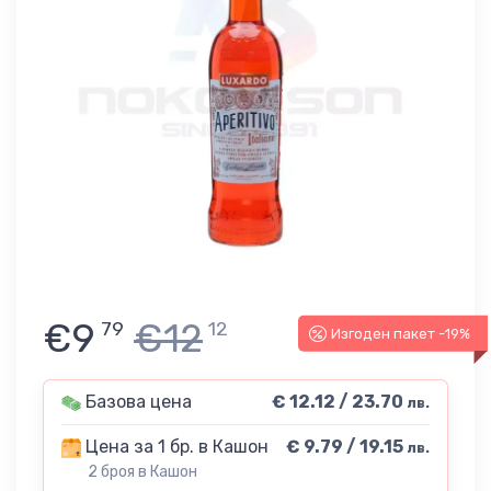
€9
€12
79
12
Изгоден пакет -19%
Базова цена
€ 12.12 / 23.70
лв.
Цена за 1 бр. в Кашон
€ 9.79 / 19.15
лв.
2 броя в Кашон