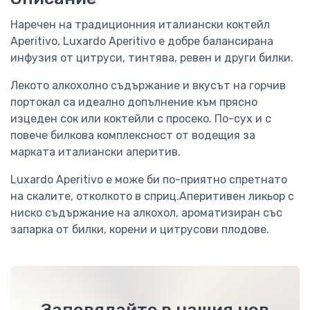
Наречен на традиционния италиански коктейл
Aperitivo, Luxardo Aperitivo е добре балансирана
инфузия от цитруси, тинтява, ревен и други билки.
Лекото алкохолно съдържание и вкусът на горчив
портокал са идеално допълнение към прясно
изцеден сок или коктейли с просеко. По-сух и с
повече билкова комплексност от водещия за
марката италиански аперитив.
Luxardo Aperitivo е може би по-приятно спретнато
на скалите, отколкото в сприц.Аперитивен ликьор с
ниско съдържание на алкохол, ароматизиран със
запарка от билки, корени и цитрусови плодове.
Заповядайте в нашия нов