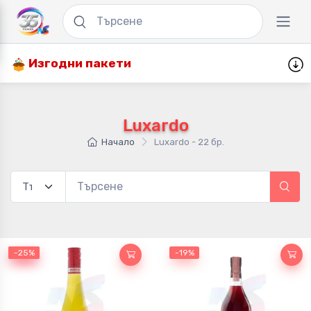
Изгодни пакети
Luxardo
Начало
Luxardo - 22 бр.
-25%
-25%
-19%