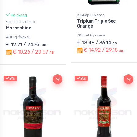
На склад
ликьор Luxardo
Triplum Triple Sec
череши Luxardo
Orange
Maraschino
700 ml бутилка
400 g буркан
€ 18.48 / 36.14
лв.
€ 12.71 / 24.86
лв.
€ 14.92 / 29.18
лв.
€ 10.26 / 20.07
лв.
-19%
-19%