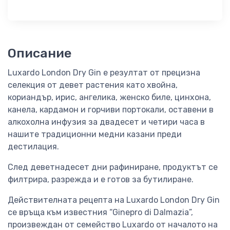
Описание
Luxardo London Dry Gin е резултат от прецизна
селекция от девет растения като хвойна,
кориандър, ирис, ангелика, женско биле, цинхона,
канела, кардамон и горчиви портокали, оставени в
алкохолна инфузия за двадесет и четири часа в
нашите традиционни медни казани преди
дестилация.
След деветнадесет дни рафиниране, продуктът се
филтрира, разрежда и е готов за бутилиране.
Действителната рецепта на Luxardo London Dry Gin
се връща към известния “Ginepro di Dalmazia”,
произвеждан от семейство Luxardo от началото на