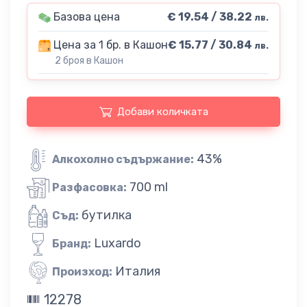
Базова цена
€ 19.54 / 38.22
лв.
Цена за 1 бр. в Кашон
€ 15.77 / 30.84
лв.
2 броя в Кашон
Добави количката
43%
Алкохолно съдържание:
700 ml
Разфасовка:
бутилка
Съд:
Luxardo
Бранд:
Италия
Произход:
12278