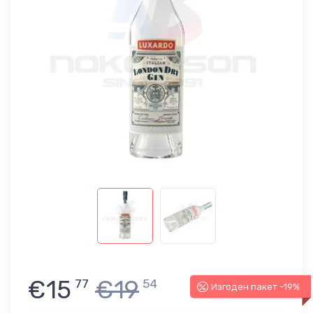
€15
€19
77
54
Изгоден пакет -19%