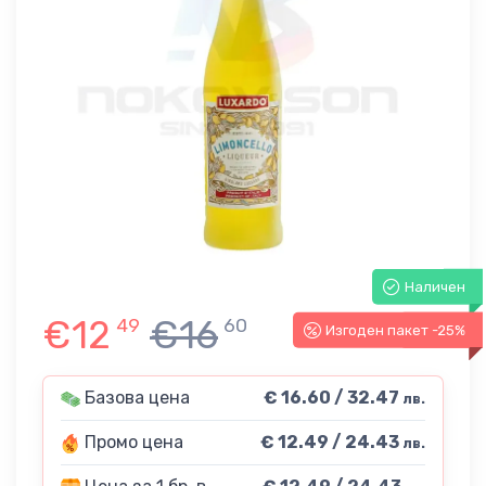
Наличен
€12
€16
49
60
Изгоден пакет -25%
-25%
Базова цена
€ 16.60 / 32.47
лв.
Промо цена
€ 12.49 / 24.43
лв.