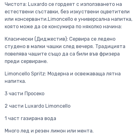
Чистота: Luxardo се гордеят с използването на
естествени съставки, без изкуствени оцветители
или консерванти.Limoncello е универсална напитка,
която може да се консумира по няколко начина:
Класически (Диджестив): Сервира се ледено
студено в малки чашки след вечеря. Традицията
повелява чашите също да са били във фризера
преди сервиране.
Limoncello Spritz: Модерна и освежаваща лятна
напитка.
3 части Просеко
2 части Luxardo Limoncello
1 част газирана вода
Много лед и резен лимон или мента.