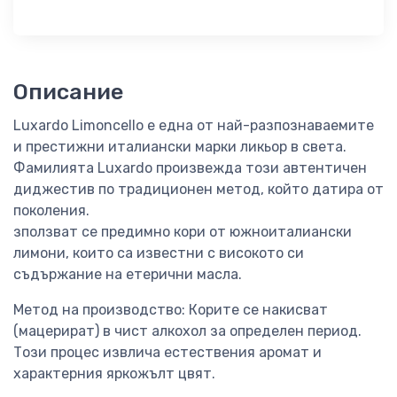
Описание
Luxardo Limoncello е една от най-разпознаваемите
и престижни италиански марки ликьор в света.
Фамилията Luxardo произвежда този автентичен
диджестив по традиционен метод, който датира от
поколения.
зползват се предимно кори от южноиталиански
лимони, които са известни с високото си
съдържание на етерични масла.
Метод на производство: Корите се накисват
(мацерират) в чист алкохол за определен период.
Този процес извлича естествения аромат и
характерния яркожълт цвят.