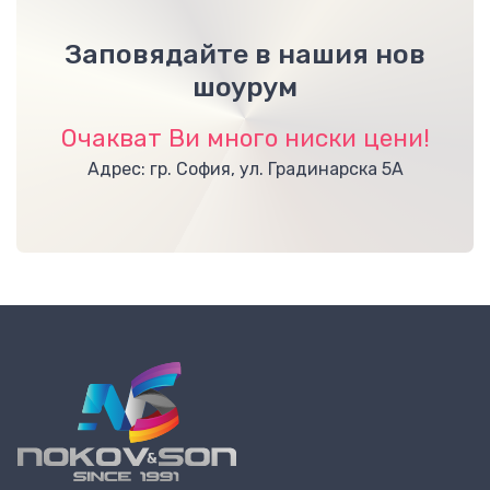
Заповядайте в нашия нов
шоурум
Очакват Ви много ниски цени!
Адрес: гр. София, ул. Градинарска 5А