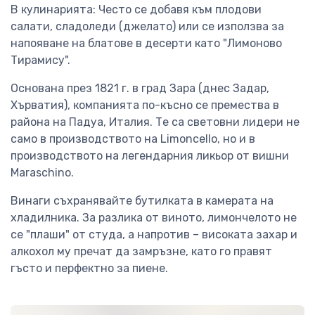
В кулинарията: Често се добавя към плодови
салати, сладоледи (джелато) или се използва за
напояване на блатове в десерти като "Лимоново
Тирамису".
Основана през 1821 г. в град Зара (днес Задар,
Хърватия), компанията по-късно се премества в
района на Падуа, Италия. Те са световни лидери не
само в производството на Limoncello, но и в
производството на легендарния ликьор от вишни
Maraschino.
Винаги съхранявайте бутилката в камерата на
хладилника. За разлика от виното, лимончелото не
се "плаши" от студа, а напротив – високата захар и
алкохол му пречат да замръзне, като го правят
гъсто и перфектно за пиене.