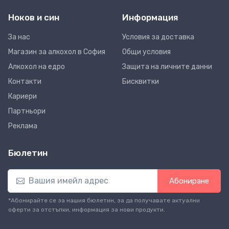
Ноков и син
Информация
За нас
Условия за доставка
Магазин за алкохол в София
Общи условия
Алкохол на едро
Защита на личните данни
Контакти
Бисквитки
Кариери
Партньори
Реклама
Бюлетин
Абониране
*Абонирайте се за нашия бюлетин, за да получавате актуални
оферти за отстъпки, информация за нови продукти.