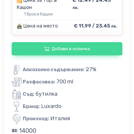
Цена за 1 бр. в
€ 12.49 / 24.43
Кашон
лв.
1 броя в Кашон
Цена на място
€ 11.99 / 23.45
лв.
Добави в количка
27%
Алкохолно съдържание:
700 ml
Разфасовка:
бутилка
Съд:
Luxardo
Бранд:
Италия
Произход:
14000