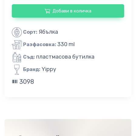
Добави в количка
Ябълка
Сорт:
330 ml
Разфасовка:
пластмасова бутилка
Съд:
Yippy
Бранд:
3098