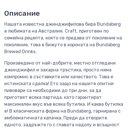
Описание
Нашата известна джинджифилова бира Bundaberg
е любимата на Австралия. Craft, приготвен по
семейна рецепта, която се предава от поколение на
поколение, това е бижуто в короната на Bundaberg
Brewed Drinks.
Произведено от най-добрите, местно отгледани
джинджифил и захарна тръстика, просто няма
компромис в съставките или качеството. Това е
истинската сделка! Ето защо на нашите опитни
пивовари са необходими до три дни, за да
приготвят всяка партида, като гарантират
максимален вкус във всяка бутилка. И каква бутилка
е! В класическата форма на Bundaberg, гарнирана с
емблематичната капачка. Преди да отворите
едното, задръжте го с главата надолу и всъщност