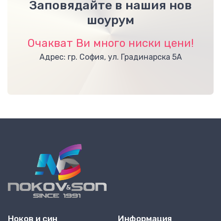
Заповядайте в нашия нов
шоурум
Очакват Ви много ниски цени!
Адрес: гр. София, ул. Градинарска 5А
Ноков и син
Информация