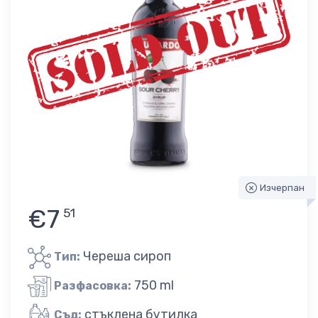
Изчерпан
€7
51
Череша сироп
Тип:
750 ml
Разфасовка:
стъклена бутилка
Съд: