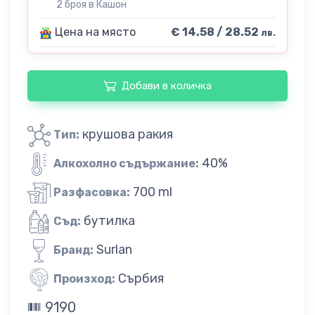
2 броя в Кашон
Цена на място
€ 14.58 / 28.52
лв.
Добави в количка
крушова ракия
Тип:
40%
Алкохолно съдържание:
700 ml
Разфасовка:
бутилка
Съд:
Surlan
Бранд:
Сърбия
Произход:
9190