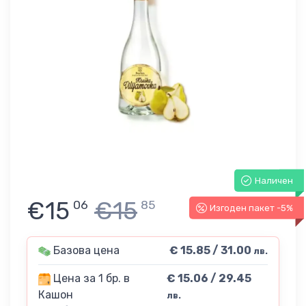
Наличен
€15
€15
06
85
Изгоден пакет -5%
Базова цена
€ 15.85 / 31.00
лв.
Цена за 1 бр. в
€ 15.06 / 29.45
Кашон
лв.