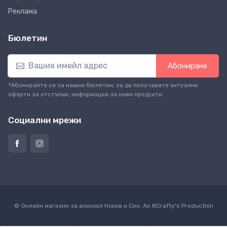
Реклама
Бюлетин
Абониране
*Абонирайте се за нашия бюлетин, за да получавате актуални
оферти за отстъпки, информация за нови продукти.
Социални мрежи
© Онлайн магазин за алкохол Ноков и Син. An
8Crafty
's Production