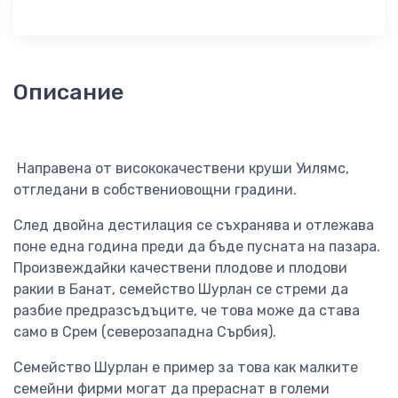
Описание
Направена от висококачествени круши Уилямс,
отгледани в собствениовощни градини.
След двойна дестилация се съхранява и отлежава
поне една година преди да бъде пусната на пазара.
Произвеждайки качествени плодове и плодови
ракии в Банат, семейство Шурлан се стреми да
разбие предразсъдъците, че това може да става
само в Срем (северозападна Сърбия).
Семейство Шурлан е пример за това как малките
семейни фирми могат да прераснат в големи