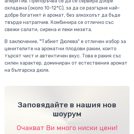
аперитив. Препоръчва се да се сервира добре
охладена (около 10-12°C), за да се разгърне най-
добре богатият ѝ аромат, без алкохолът да бъде
твърде натрапчив. Комбинира се отлично със
свежи салати, сирена и леки мезета.
В заключение,
"
Табиет Дюлева" е отличен избор за
ценителите на ароматни плодови ракии, които
търсят чист и автентичен вкус. Това е ракия със
силен характер, доминиран от естествения аромат
на българска дюля.
Заповядайте в нашия нов
шоурум
Очакват Ви много ниски цени!