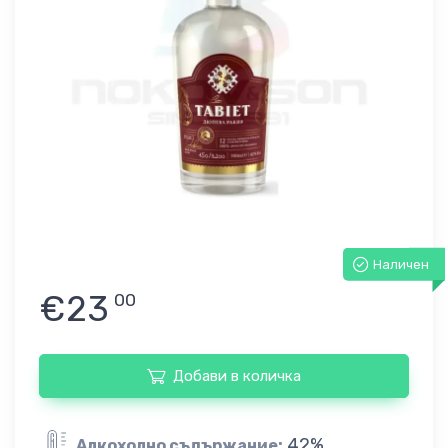
Наличен
€23
00
Добави в количка
42%
Алкохолно съдържание: