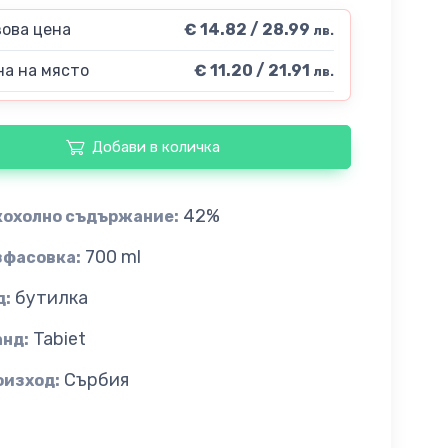
ова цена
€ 14.82 / 28.99
лв.
а на място
€ 11.20 / 21.91
лв.
Добави в количка
42%
кохолно съдържание:
700 ml
зфасовка:
бутилка
д:
Tabiet
анд:
Сърбия
оизход: