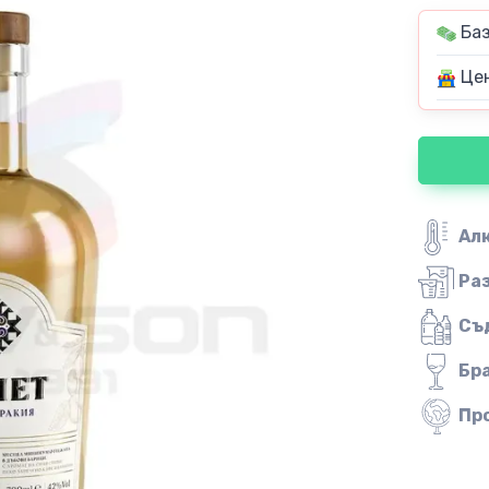
Баз
Цен
Ал
Ра
Съ
Бр
Пр