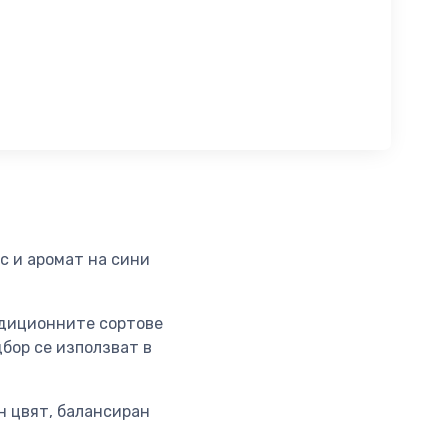
с и аромат на сини
адиционните сортове
дбор се използват в
н цвят, балансиран