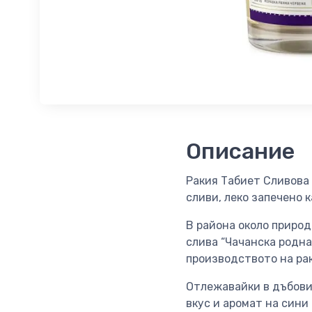
Описание
Ракия Табиет Сливова 
сливи, леко запечено к
В района около приро
слива “Чачанска родна
производството на ра
Отлежавайки в дъбови 
вкус и аромат на сини 