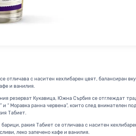
се отличава с наситен кехлибарен цвят, балансиран вку
афе и ванилия.
дния резерват Кукавица, Южна Сърбия се отглеждат тр
” и “ Моравка ранна червена”, които след внимателен по
кия Табиет.
барици, ракия Табиет се отличава с наситен кехлибаре
сливи, леко запечено кафе и ванилия.