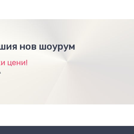
ашия нов шоурум
и цени!
А