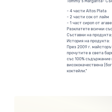
Tommy´s Margarita- С
- 4 части Altos Plata
- 2 части сок от лайм
- 1 част сироп от агаве
Разклатете всички със
Съставки на продукта: 
История на продукта:
През 2009 г. майсторъ
прочутите в света бар
със 100% съдържание н
висококачествена (бог
коктейли."