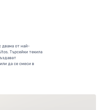
с двама от най-
ltos. Търсейки текила
създават
или да се смеси в