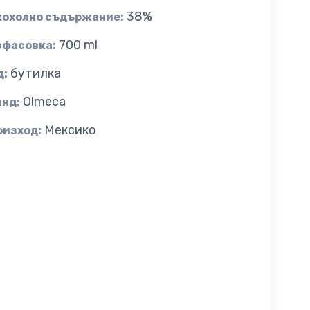
38%
кохолно съдържание:
700 ml
зфасовка:
бутилка
д:
Olmeca
анд:
Мексико
оизход: