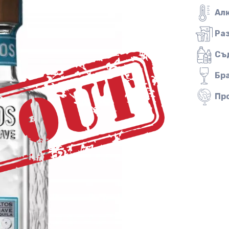
Ал
Ра
Съ
Бр
Пр