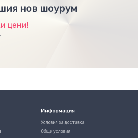
ашия нов шоурум
и цени!
А
Информация
Условия за доставка
я
Общи условия