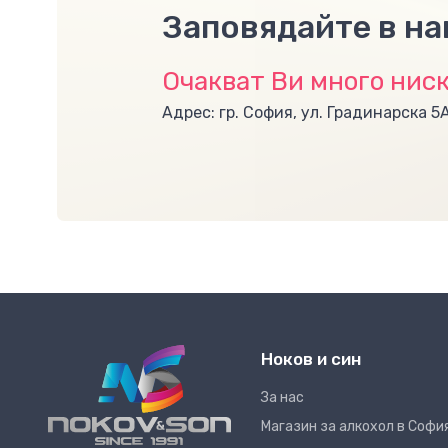
Заповядайте в н
Очакват Ви много ниск
Адрес: гр. София, ул. Градинарска 5
Ноков и син
За нас
Магазин за алкохол в Софи