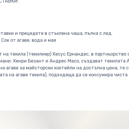
ЪСТАВКИ:
тавки и прецедете в стъклена чаша, пълна с лед.
Сок от агаве, вода и мая
т на текила (текилиер) Хесус Ернандес, в партньорство 
мани: Хенри Безант и Андрес Масо, създават текилата A
а агаве за майсторски коктейли на достъпна цена, те 
ата на агаве текила), подходяща да се консумира чиста 