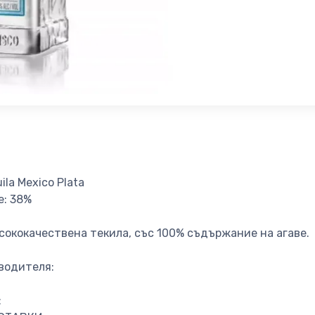
ila Mexico Plata
: 38%
исококачествена текила, със 100% съдържание на агаве.
водителя:
: