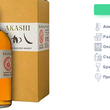
Ал
Ра
Оп
Съ
Бр
Пр