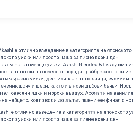
ashi е отлично въведение в категорията на японското 
дското уиски или просто чаша за пиене всеки ден.
стъпно, отпиващо уиски, Akashi Blended Whiskey има м
лнена от нотки на соленост поради крайбрежното си ме
во и зърнено уиски, дестилирано от пшеница, ечемик и 
 ечемик шочу и шери, както и в нови дъбови бъчви. Носът
амел, овесени ядки и морски въздух. Аромати на ванили
на небцето, което води до дълъг, пшеничен финал с но
ashi е отлично въведение в категорията на японското у
дското уиски или просто чаша за пиене всеки ден.