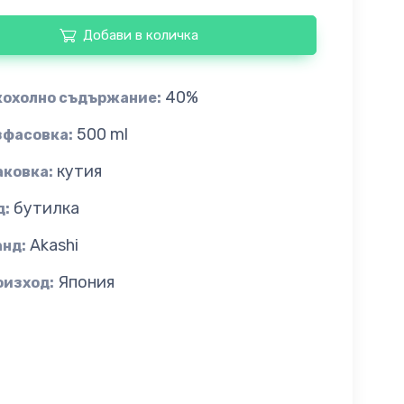
Добави в количка
40%
кохолно съдържание:
500 ml
зфасовка:
кутия
аковка:
бутилка
д:
Akashi
анд:
Япония
оизход: