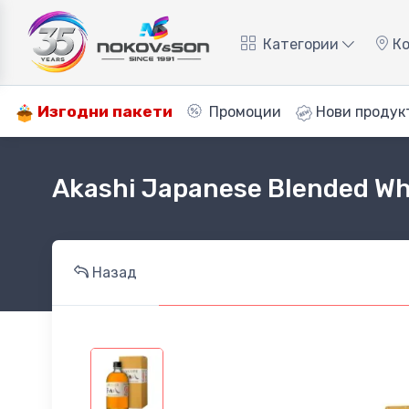
Категории
Ко
Изгодни пакети
Промоции
Нови продук
Akashi Japanese Blended Wh
Назад