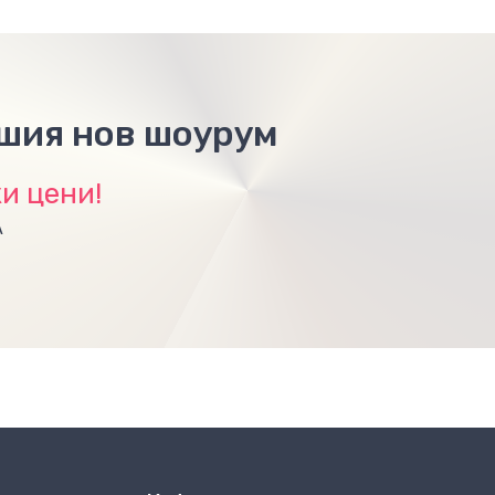
ашия нов шоурум
и цени!
А