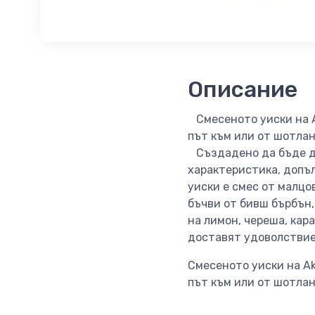
Описание
Смесеното уиски на Ak
път към или от шотлан
Създадено да бъде до
характеристика, допъ
уиски е смес от малцо
бъчви от бивш бърбън,
на лимон, череша, кар
доставят удоволствие 
Смесеното уиски на Ak
път към или от шотлан