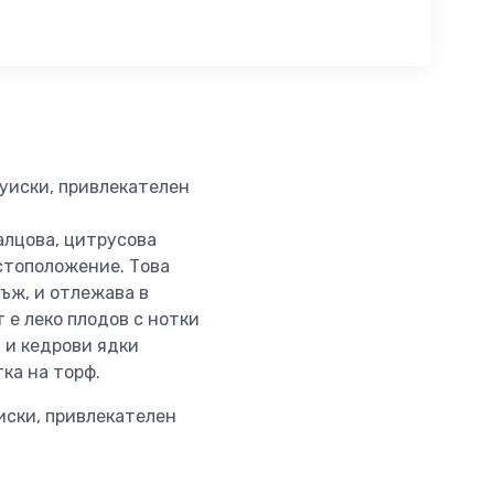
уиски, привлекателен
алцова, цитрусова
стоположение. Това
ръж, и отлежава в
 е леко плодов с нотки
я и кедрови ядки
тка на торф.
иски, привлекателен