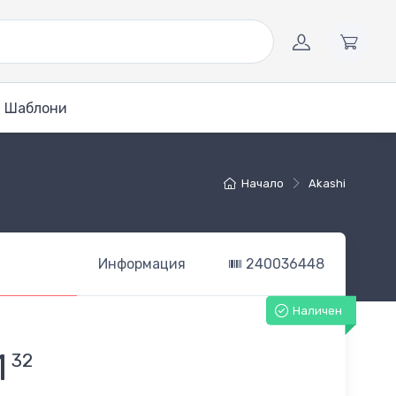
Шаблони
Начало
Akashi
Информация
240036448
Наличен
1
32