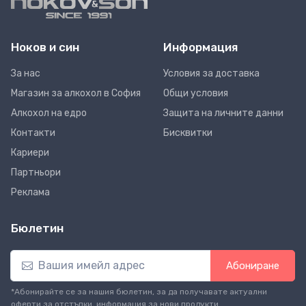
Ноков и син
Информация
За нас
Условия за доставка
Магазин за алкохол в София
Общи условия
Алкохол на едро
Защита на личните данни
Контакти
Бисквитки
Кариери
Партньори
Реклама
Бюлетин
Абониране
*Абонирайте се за нашия бюлетин, за да получавате актуални
оферти за отстъпки, информация за нови продукти.