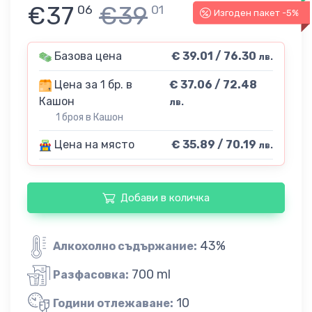
€37
€39
06
01
Изгоден пакет -5%
Базова цена
€ 39.01 / 76.30
лв.
Цена за 1 бр. в
€ 37.06 / 72.48
Кашон
лв.
1 броя в Кашон
Цена на място
€ 35.89 / 70.19
лв.
Добави в количка
43%
Алкохолно съдържание:
700 ml
Разфасовка:
10
Години отлежаване: