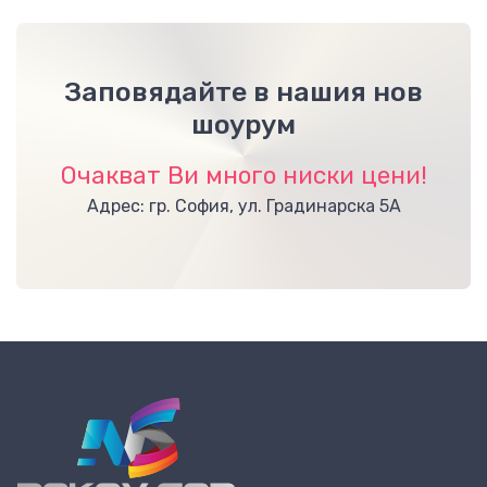
Заповядайте в нашия нов
шоурум
Очакват Ви много ниски цени!
Адрес: гр. София, ул. Градинарска 5А