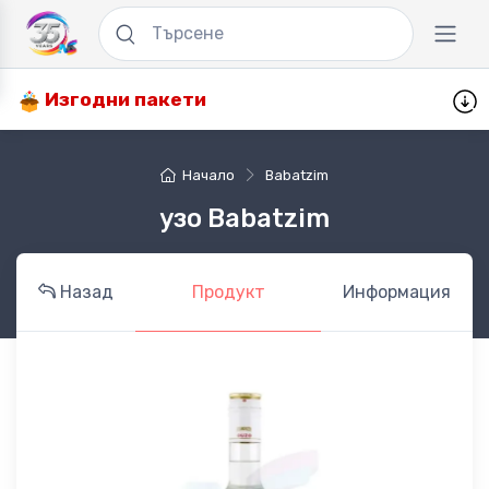
Изгодни пакети
Начало
Babatzim
узо Babatzim
Назад
Продукт
Информация