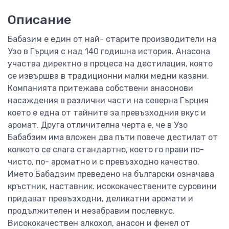
Описание
Бабазим е един от най- старите производители на
Узо в Гърция с над 140 годишна история. Анасона
участва директно в процеса на дестилация, която
се извършва в традиционни малки медни казани.
Компанията притежава собствени анасонови
насаждения в различни части на северна Гърция
което е една от тайните за превъзходния вкус и
аромат. Друга отличителна черта е, че в Узо
Бабабзим има вложен два пъти повече дестилат от
колкото се слага стандартно, което го прави по-
чисто, по- ароматно и с превъзходно качество.
Името Бабадзим преведено на български означава
кръстник, наставник. исококачествените суровини
придават превъзходни, деликатни аромати и
продължителен и незабравим послевкус.
Висококачествен алкохол, анасон и фенел от