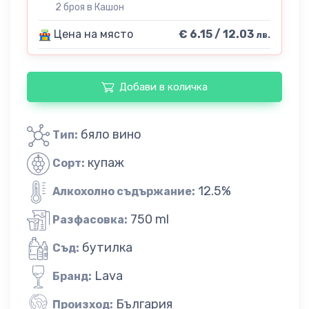
2 броя в Кашон
Цена на място
€ 6.15 / 12.03
лв.
Добави в количка
бяло вино
Тип:
купаж
Сорт:
12.5%
Алкохолно съдържание:
750 ml
Разфасовка:
бутилка
Съд:
Lava
Бранд:
България
Произход: