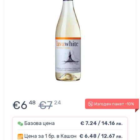
€6
€7
48
24
Изгоден пакет -10%
Базова цена
€ 7.24 / 14.16
лв.
Цена за 1 бр. в Кашон
€ 6.48 / 12.67
лв.