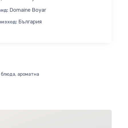
Domaine Boyar
анд:
България
оизход:
и блюда, ароматна