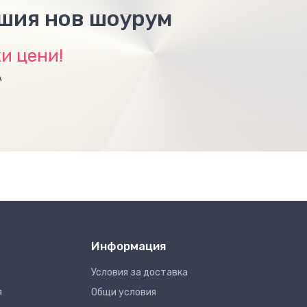
ашия нов шоурум
и цени!
А
Информация
Условия за доставка
я
Общи условия