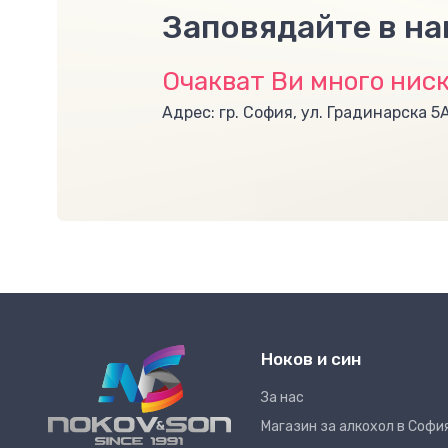
Заповядайте в н
Очакват Ви много ниск
Адрес: гр. София, ул. Градинарска 5
Ноков и син
За нас
Магазин за алкохол в Софи