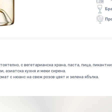
Бр
Пр
тоятелно, с вегетарианска храна, паста, пица, пикантн
ри, азиатска кухня и меки сирена.
мат с нюанс на свеж розов цвят и зелена ябълка.