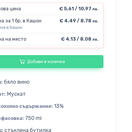
ова цена
€ 5.61 / 10.97
лв.
а за 1 бр. в Кашон
€ 4.49 / 8.78
лв.
роя в Кашон
а на място
€ 4.13 / 8.08
лв.
Добави в количка
бяло вино
:
Мускат
рт:
13%
кохолно съдържание:
750 ml
зфасовка:
стъклена бутилка
д: