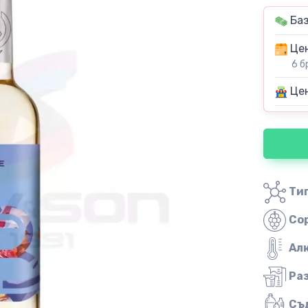
Баз
Цен
6 б
Цен
Тип
Со
Ал
Ра
Съ