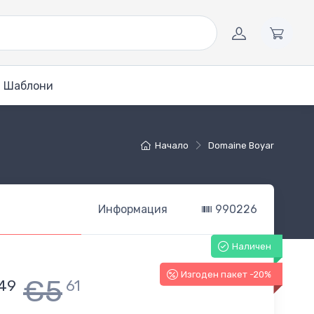
Шаблони
Начало
Domaine Boyar
Информация
990226
Наличен
Изгоден пакет -20%
€5
49
61