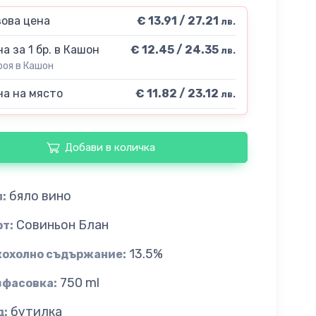
ова цена
€ 13.91 / 27.21
лв.
а за 1 бр. в Кашон
€ 12.45 / 24.35
лв.
роя в Кашон
а на място
€ 11.82 / 23.12
лв.
Добави в количка
бяло вино
:
Совиньон Блан
рт:
13.5%
кохолно съдържание:
750 ml
зфасовка:
бутилка
д: