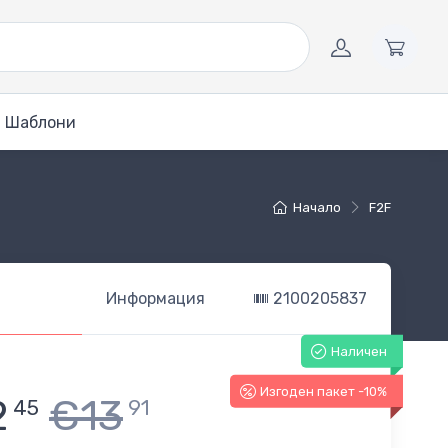
Шаблони
Начало
F2F
Информация
2100205837
Наличен
Изгоден пакет -10%
2
€13
45
91