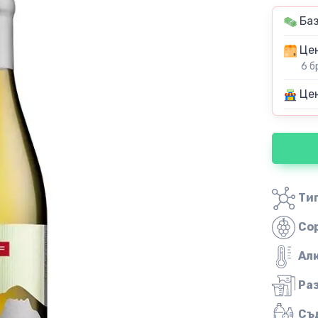
Баз
Цен
6 б
Цен
Тип
Со
Ал
Ра
Съ