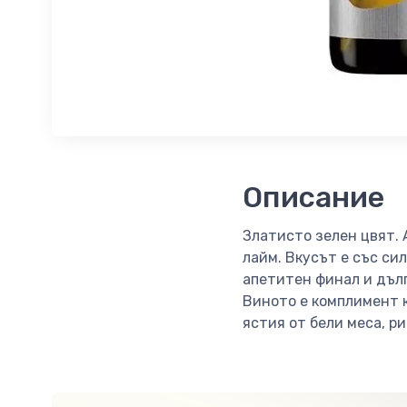
Описание
Златисто зелен цвят. 
лайм. Вкусът е със си
апетитен финал и дъл
Виното е комплимент к
ястия от бели меса, ри