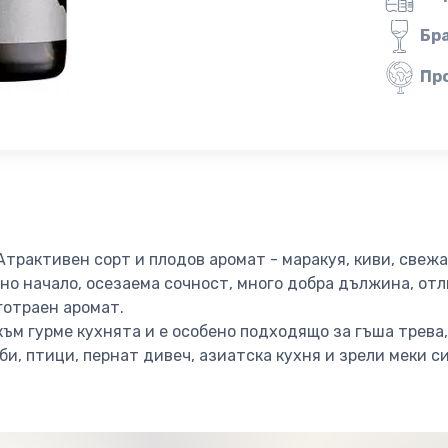
Бр
Пр
Атрактивен сорт и плодов аромат - маракуя, киви, свежа
лно начало, осезаема сочност, много добра дължина, от
готраен аромат.
ъм гурме кухнята и е особено подходящо за гъша трева,
би, птици, пернат дивеч, азиатска кухня и зрели меки с