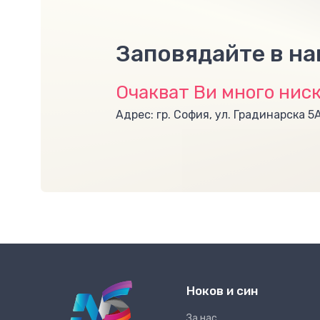
Заповядайте в н
Очакват Ви много ниск
Адрес: гр. София, ул. Градинарска 5
Ноков и син
За нас