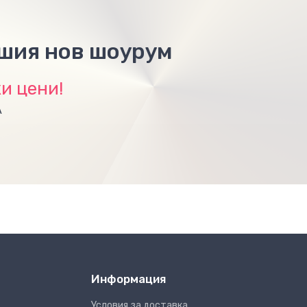
ашия нов шоурум
и цени!
А
Информация
Условия за доставка