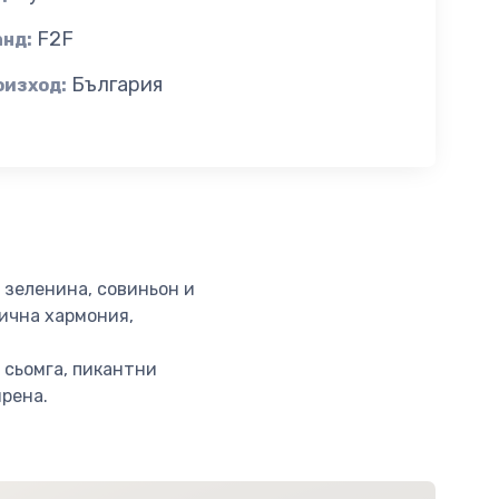
F2F
анд:
България
оизход:
 зеленина, совиньон и
лична хармония,
 сьомга, пикантни
ирена.