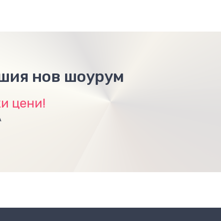
ашия нов шоурум
и цени!
А