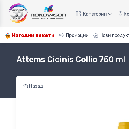
Категории
Ко
Изгодни пакети
Промоции
Нови продук
Attems Cicinis Collio 750 ml
Назад