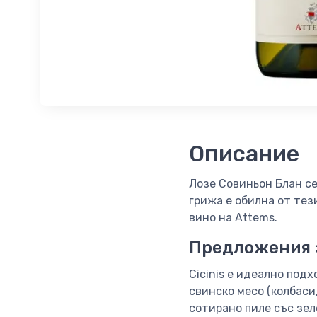
Описание
Лозе Совиньон Блан се 
грижа е обилна от тез
вино на Attems.
Предложения 
Cicinis е идеално под
свинско месо (колбаси,
сотирано пиле със зел