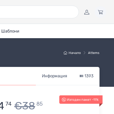
Шаблони
Начало
Attems
Информация
1393
Изгоден пакет -11%
4
€38
74
85