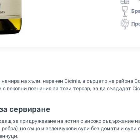
Бр
Пр
намира на хълм, наречен Cicinis, в сърцето на района Co
и с вековни познания за този тероар, за да създадат Ci
за сервиране
ходящ за придружаване на ястия с високо съдържание н
 ребра), но също и зеленчукови супи без домати и супи с
енчуци.