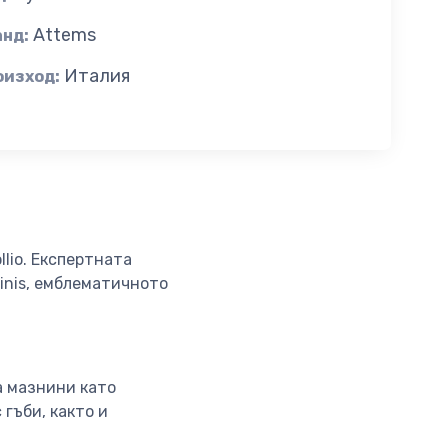
Attems
анд:
Италия
оизход:
llio. Експертната
cinis, емблематичното
а мазнини като
 гъби, както и