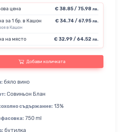
ова цена
€ 38.85 / 75.98
лв.
а за 1 бр. в Кашон
€ 34.74 / 67.95
лв.
роя в Кашон
а на място
€ 32.99 / 64.52
лв.
Добави количката
бяло вино
:
Совиньон Блан
рт:
13%
кохолно съдържание:
750 ml
зфасовка:
бутилка
д: