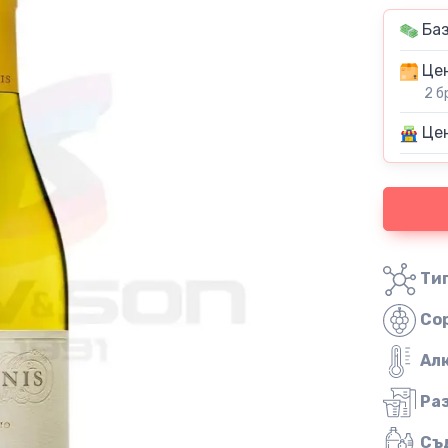
Баз
Цен
2 б
Цен
Тип
Со
Ал
Ра
Съ