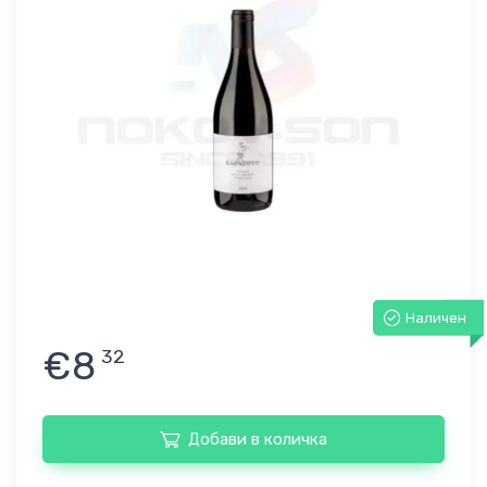
Наличен
€8
32
Добави в количка