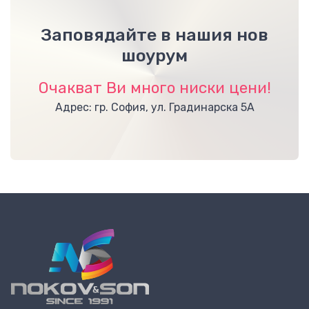
Заповядайте в нашия нов
шоурум
Очакват Ви много ниски цени!
Адрес: гр. София, ул. Градинарска 5А