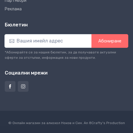
Партньори
Реклама
Бюлетин
Абониране
*Абонирайте се за нашия бюлетин, за да получавате актуални
оферти за отстъпки, информация за нови продукти.
Социални мрежи
© Онлайн магазин за алкохол Ноков и Син. An
8Crafty
's Production