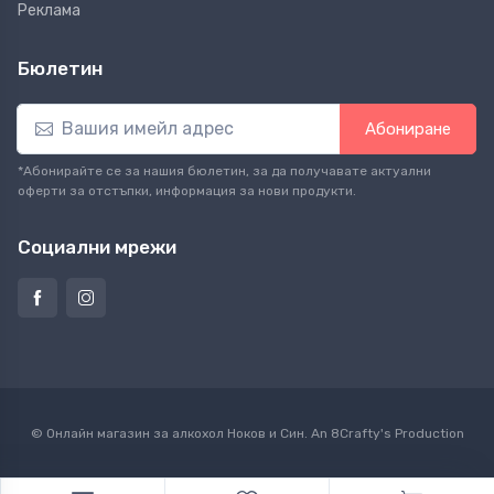
Реклама
Бюлетин
Абониране
*Абонирайте се за нашия бюлетин, за да получавате актуални
оферти за отстъпки, информация за нови продукти.
Социални мрежи
© Онлайн магазин за алкохол Ноков и Син. An
8Crafty
's Production