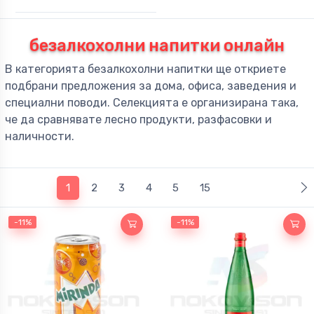
безалкохолни напитки онлайн
В категорията безалкохолни напитки ще откриете
подбрани предложения за дома, офиса, заведения и
специални поводи. Селекцията е организирана така,
че да сравнявате лесно продукти, разфасовки и
наличности.
(current)
1
2
3
4
5
15
-11%
-11%