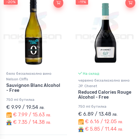
-20%
-11%
бяло безалкохолно вино
На склад
Nelson Cliffs
червено безалкохолно вино
Sauvignon Blanc Alcohol
JP. Chenet
- Free
Reduced Calories Rouge
Alcohol - Free
750 ml бутилка
€ 9.99 / 19.54
750 ml бутилка
лв.
€ 6.89 / 13.48
€ 7.99 / 15.63
лв.
лв.
€ 6.16 / 12.05
€ 7.35 / 14.38
лв.
лв.
€ 5.85 / 11.44
лв.