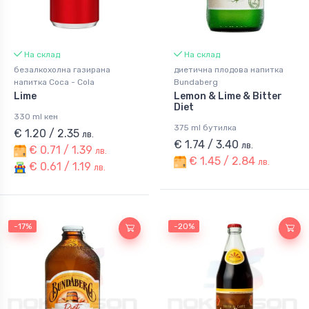
На склад
На склад
безалкохолна газирана
диетична плодова напитка
напитка Coca - Cola
Bundaberg
Lime
Lemon & Lime & Bitter
Diet
330 ml кен
375 ml бутилка
€ 1.20 / 2.35
лв.
€ 1.74 / 3.40
лв.
€ 0.71 / 1.39
лв.
€ 1.45 / 2.84
лв.
€ 0.61 / 1.19
лв.
-17%
-20%