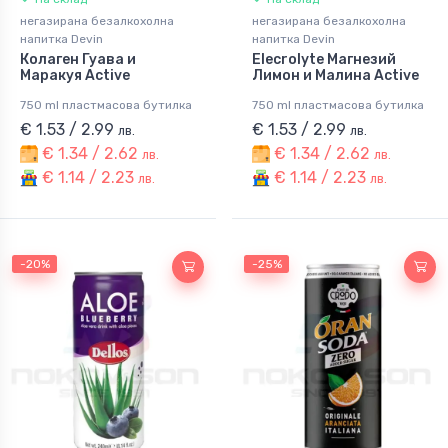
негазирана безалкохолна
негазирана безалкохолна
напитка Devin
напитка Devin
Колаген Гуава и
Elecrolyte Магнезий
Маракуя Active
Лимон и Малина Active
750 ml пластмасова бутилка
750 ml пластмасова бутилка
€ 1.53 / 2.99
€ 1.53 / 2.99
лв.
лв.
€ 1.34 / 2.62
€ 1.34 / 2.62
лв.
лв.
€ 1.14 / 2.23
€ 1.14 / 2.23
лв.
лв.
-20%
-25%