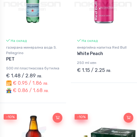
На склад
На склад
газирана минерална вода S.
енергийна напитка Red Bull
Pellegrino
White Peach
PET
250 ml кен
500 ml пластмасова бутилка
€ 1.15 / 2.25
лв.
€ 1.48 / 2.89
лв.
€ 0.95 / 1.86
лв.
€ 0.86 / 1.68
лв.
-10%
-10%
-10%