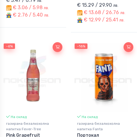
€ 3.47 / 6.79
лв.
€ 15.29 / 29.90
лв.
€ 3.06 / 5.98
лв.
€ 13.68 / 26.76
лв.
€ 2.76 / 5.40
лв.
€ 12.99 / 25.41
лв.
-6%
-16%
На склад
На склад
газирана безалкохолна
газирана безалкохолна
напитка Fever-Tree
напитка Fanta
Pink Grapefruit
Портокал