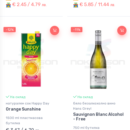
€ 2.45 / 4.79
€ 5.85 / 11.44
лв.
лв.
-12%
-11%
На склад
На склад
натурален сок Happy Day
бяло безалкохолно вино
Hans Greyl
Orange Sunshine
Sauvignon Blanc Alcohol
1500 ml пластмасова
- Free
бутилка
750 ml бутилка