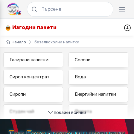
Изгодни пакети
Начало
безалкохолни напитки
Газирани напитки
Сосове
Сироп концентрат
Вода
Сиропи
Енергийни напитки
Студен чай
Пюрета
покажи всички
Сокове
Плодови напитки
Топ Безалкохолни напитки