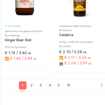
На склад
газирана кафе напитка
Brasilena
диетична плодова напитка
Calabria
Bundaberg
Ginger Beer Diet
12 бр. x 920 ml стъклена
бутилка
375 ml бутилка
€ 2.70 / 5.28
лв.
€ 1.74 / 3.40
лв.
€ 2.17 / 4.24
лв.
€ 1.45 / 2.84
лв.
€ 2.04 / 3.99
лв.
(current)
1
2
3
4
5
15