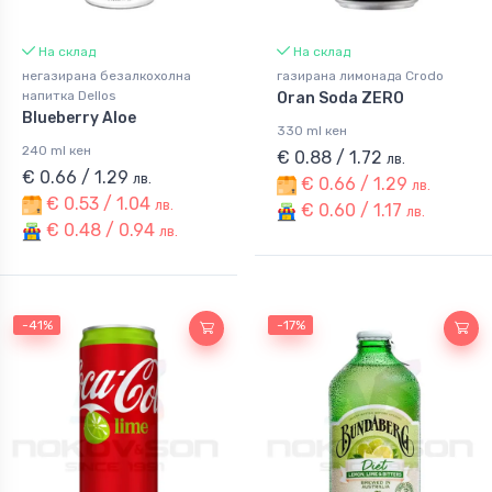
На склад
На склад
негазирана безалкохолна
газирана лимонада Crodo
напитка Dellos
Oran Soda ZERO
Blueberry Aloe
330 ml кен
240 ml кен
€ 0.88 / 1.72
лв.
€ 0.66 / 1.29
лв.
€ 0.66 / 1.29
лв.
€ 0.53 / 1.04
лв.
€ 0.60 / 1.17
лв.
€ 0.48 / 0.94
лв.
-41%
-17%