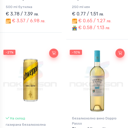
500 ml бутилка
250 ml кен
€ 3.78 / 7.39
€ 0.77 / 1.51
лв.
лв.
€ 3.57 / 6.98
€ 0.65 / 1.27
лв.
лв.
€ 0.58 / 1.13
лв.
-21%
-10%
На склад
безалкохолно вино Doppio
Passo
газирана безалкохолна