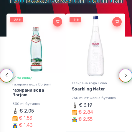
-25%
-11%
На склад
газирана вода Evian
газирана вода Borjomi
Sparkling Water
газирана вода
Borjomi
750 ml стъклена бутилка
330 ml бутилка
€ 3.19
€ 2.05
€ 2.84
€ 1.53
€ 2.55
€ 1.43