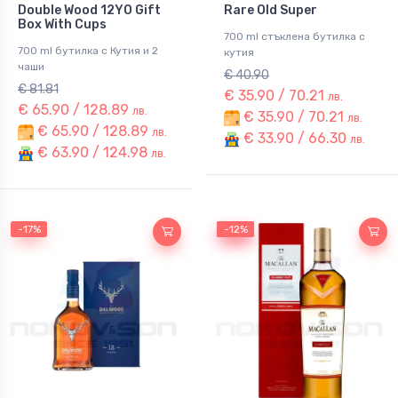
Double Wood 12YO Gift
Rare Old Super
Box With Cups
700 ml стъклена бутилка с
700 ml бутилка с Кутия и 2
кутия
чаши
€ 40.90
€ 81.81
€ 35.90 / 70.21
лв.
€ 65.90 / 128.89
лв.
€ 35.90 / 70.21
лв.
€ 65.90 / 128.89
лв.
€ 33.90 / 66.30
лв.
€ 63.90 / 124.98
лв.
-17%
-12%
-12%