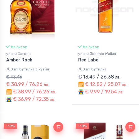
На склад
На склад
уиски Cardhu
уиски Johnnie Walker
Amber Rock
Red Label
700 ml бутилка с кутия
700 ml бутилка
€ 13.49 / 26.38
€ 43.46
лв.
€ 38.99 / 76.26
€ 12.82 / 25.07
лв.
лв.
€ 38.99 / 76.26
€ 9.99 / 19.54
лв.
лв.
€ 36.99 / 72.35
лв.
-19%
-19%
-10%
-10%