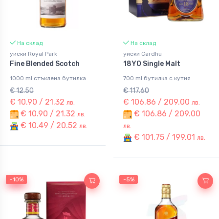
На склад
На склад
уиски Royal Park
уиски Cardhu
Fine Blended Scotch
18YO Single Malt
1000 ml стъклена бутилка
700 ml бутилка с кутия
€ 12.50
€ 117.60
€ 10.90 / 21.32
€ 106.86 / 209.00
лв.
лв.
€ 10.90 / 21.32
€ 106.86 / 209.00
лв.
€ 10.49 / 20.52
лв.
лв.
€ 101.75 / 199.01
лв.
-10%
-10%
-5%