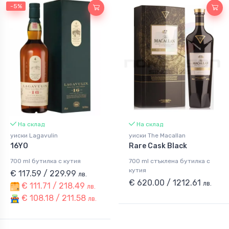
-5%
На склад
На склад
уиски Lagavulin
уиски The Macallan
16YO
Rare Cask Black
700 ml бутилка с кутия
700 ml стъклена бутилка с
кутия
€ 117.59 / 229.99
лв.
€ 620.00 / 1212.61
лв.
€ 111.71 / 218.49
лв.
€ 108.18 / 211.58
лв.