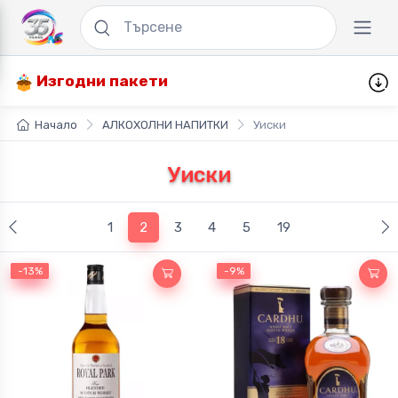
Изгодни пакети
Начало
АЛКОХОЛНИ НАПИТКИ
Уиски
Уиски
(current)
1
2
3
4
5
19
-13%
-13%
-9%
-9%