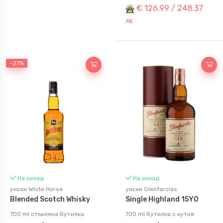
€ 126.99 / 248.37
лв.
-27%
На склад
На склад
уиски White Horse
уиски Glenfarclas
Blended Scotch Whisky
Single Highland 15YO
700 ml стъклена бутилка
700 ml бутилка с кутия