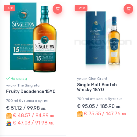
-5%
-21%
На склад
уиски Glen Grant
Single Malt Scotch
уиски The Singleton
Whisky 18YO
Fruity Decadence 15YO
700 ml стъклена бутилка
700 ml бутилка с кутия
€ 95.05 / 185.90
лв.
€ 51.12 / 99.98
лв.
€ 75.55 / 147.76
лв.
€ 48.57 / 94.99
лв.
€ 47.03 / 91.98
лв.