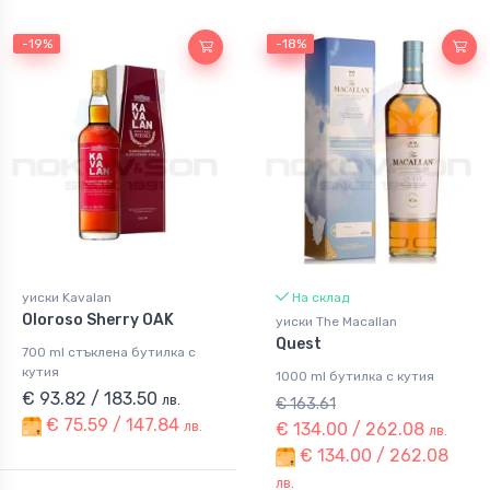
-19%
-18%
-18%
уиски Kavalan
На склад
Oloroso Sherry OAK
уиски The Macallan
Quest
700 ml стъклена бутилка с
кутия
1000 ml бутилка с кутия
€ 93.82 / 183.50
лв.
€ 163.61
€ 75.59 / 147.84
лв.
€ 134.00 / 262.08
лв.
€ 134.00 / 262.08
лв.