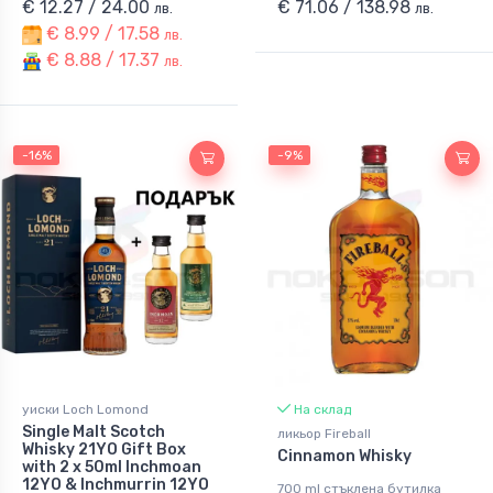
€ 12.27 / 24.00
€ 71.06 / 138.98
лв.
лв.
€ 8.99 / 17.58
лв.
€ 8.88 / 17.37
лв.
-16%
-9%
уиски Loch Lomond
На склад
Single Malt Scotch
ликьор Fireball
Whisky 21YO Gift Box
Cinnamon Whisky
with 2 x 50ml Inchmoan
12YO & Inchmurrin 12YO
700 ml стъклена бутилка