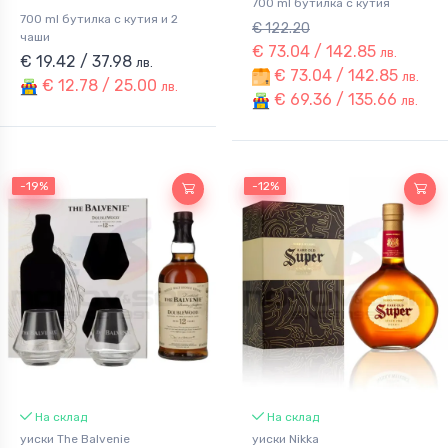
700 ml бутилка с кутия
700 ml бутилка с кутия и 2
€ 122.20
чаши
€ 73.04 / 142.85
лв.
€ 19.42 / 37.98
лв.
€ 73.04 / 142.85
лв.
€ 12.78 / 25.00
лв.
€ 69.36 / 135.66
лв.
-19%
-19%
-12%
-12%
На склад
На склад
уиски The Balvenie
уиски Nikka