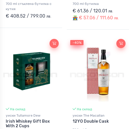
700 ml стъклена бутилка с
700 ml бутилка
кутия
€ 61.36 / 120.01
лв.
€ 408.52 / 799.00
лв.
€ 57.06 / 111.60
лв.
-40%
-40%
На склад
На склад
уиски Tullamore Dew
уиски The Macallan
Irish Whiskey Gift Box
12YO Double Cask
With 2 Cups