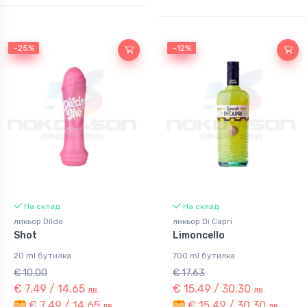
-25%
-25%
-12%
-12%
На склад
На склад
ликьор Dildo
ликьор Di Capri
Shot
Limoncello
20 ml бутилка
700 ml бутилка
€ 10.00
€ 17.63
€ 7.49 / 14.65
€ 15.49 / 30.30
лв.
лв.
€ 7.49 / 14.65
€ 15.49 / 30.30
лв.
лв.