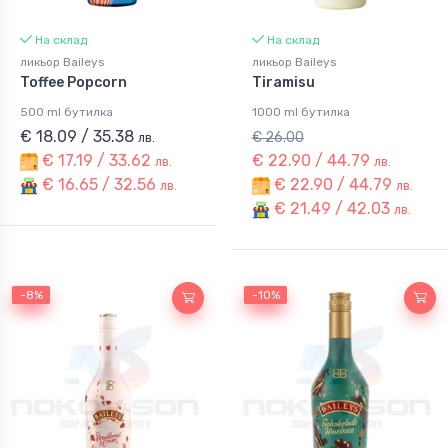
На склад
На склад
ликьор Baileys
ликьор Baileys
Toffee Popcorn
Tiramisu
500 ml бутилка
1000 ml бутилка
€ 18.09 / 35.38
€ 26.00
лв.
€ 17.19 / 33.62
€ 22.90 / 44.79
лв.
лв.
€ 16.65 / 32.56
€ 22.90 / 44.79
лв.
лв.
€ 21.49 / 42.03
лв.
-8%
-8%
-10%
-10%