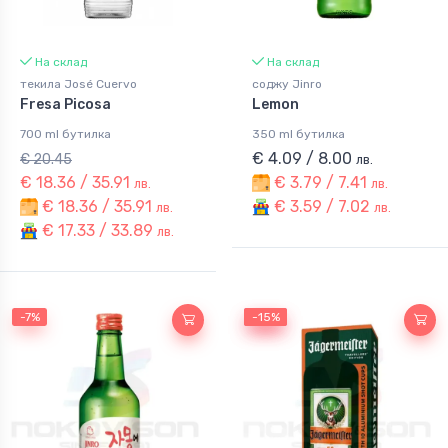
На склад
На склад
текила José Cuervo
соджу Jinro
Fresa Picosa
Lemon
700 ml бутилка
350 ml бутилка
€ 4.09 / 8.00
€ 20.45
лв.
€ 18.36 / 35.91
€ 3.79 / 7.41
лв.
лв.
€ 18.36 / 35.91
€ 3.59 / 7.02
лв.
лв.
€ 17.33 / 33.89
лв.
-7%
-15%
-15%