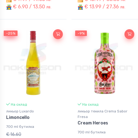
€ 6.90 / 13.50
€ 13.99 / 27.36
лв.
лв.
-25%
-25%
-9%
-9%
На склад
На склад
ликьор Luxardo
ликьор текила Crema Sabor
Fresa
Limoncello
Cream Heroes
700 ml бутилка
700 ml бутилка
€ 16.60