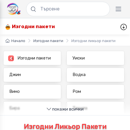
Изгодни пакети
Начало
Изгодни пакети
Изгодни ликьор пакети
Изгодни пакети
Уиски
Джин
Водка
Вино
Ром
Бира
Текила
покажи всички
Бърбън
Бренди
Изгодни Ликьор Пакети