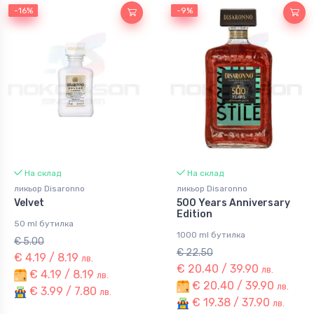
-16%
-16%
-9%
-9%
На склад
На склад
ликьор Disaronno
ликьор Disaronno
Velvet
500 Years Anniversary
Edition
50 ml бутилка
1000 ml бутилка
€ 5.00
€ 22.50
€ 4.19 / 8.19
лв.
€ 20.40 / 39.90
лв.
€ 4.19 / 8.19
лв.
€ 20.40 / 39.90
лв.
€ 3.99 / 7.80
лв.
€ 19.38 / 37.90
лв.