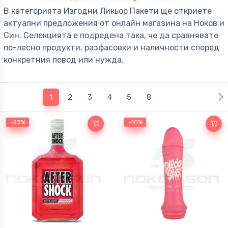
В категорията Изгодни Ликьор Пакети ще откриете
Ракия
Ликьор
актуални предложения от онлайн магазина на Ноков и
Син. Селекцията е подредена така, че да сравнявате
по-лесно продукти, разфасовки и наличности според
Узо
Безалкохолни напитки
конкретния повод или нужда.
Миниатюри
(current)
1
2
3
4
5
8
-23%
-23%
-10%
-10%