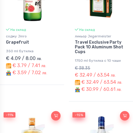
На склад
На склад
соджу Jinro
ликьор Jegermeister
Grapefruit
Travel Exclusive Party
Pack 10 Aluminum Shot
350 ml бутилка
Cups
€ 4.09 / 8.00
лв.
1750 ml бутилка с 10 чаши
€ 3.79 / 7.41
лв.
€ 38.35
€ 3.59 / 7.02
лв.
€ 32.49 / 63.54
лв.
€ 32.49 / 63.54
лв.
€ 30.99 / 60.61
лв.
-11%
-15%
-15%