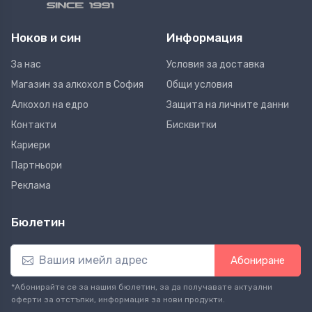
Ноков и син
Информация
За нас
Условия за доставка
Магазин за алкохол в София
Общи условия
Алкохол на едро
Защита на личните данни
Контакти
Бисквитки
Кариери
Партньори
Реклама
Бюлетин
Абониране
*Абонирайте се за нашия бюлетин, за да получавате актуални
оферти за отстъпки, информация за нови продукти.