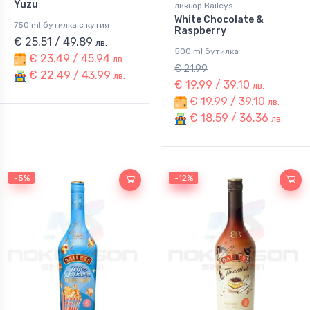
Yuzu
ликьор Baileys
White Chocolate &
750 ml бутилка с кутия
Raspberry
€ 25.51 / 49.89
лв.
500 ml бутилка
€ 23.49 / 45.94
лв.
€ 21.99
€ 22.49 / 43.99
лв.
€ 19.99 / 39.10
лв.
€ 19.99 / 39.10
лв.
€ 18.59 / 36.36
лв.
-5%
-12%
-12%