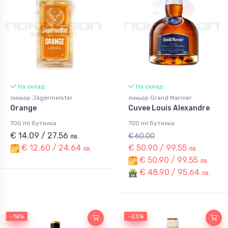
На склад
На склад
ликьор Jägermeister
ликьор Grand Marnier
Orange
Cuvee Louis Alexandre
700 ml бутилка
700 ml бутилка
€ 14.09 / 27.56
€ 60.00
лв.
€ 12.60 / 24.64
€ 50.90 / 99.55
лв.
лв.
€ 50.90 / 99.55
лв.
€ 48.90 / 95.64
лв.
-16%
-16%
-23%
-23%