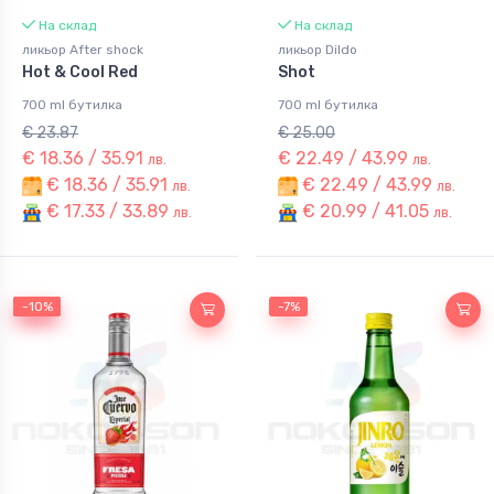
На склад
На склад
ликьор After shock
ликьор Dildo
Hot & Cool Red
Shot
700 ml бутилка
700 ml бутилка
€ 23.87
€ 25.00
€ 18.36 / 35.91
€ 22.49 / 43.99
лв.
лв.
€ 18.36 / 35.91
€ 22.49 / 43.99
лв.
лв.
€ 17.33 / 33.89
€ 20.99 / 41.05
лв.
лв.
-10%
-10%
-7%